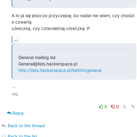
A to ja się jeszcze przyczepię, bo nadal nie wiem, czy chodzi 
o czwartą

córeczkę, czy czteroletnią córeczkę :P
...
General mailing list

http://lists.hackerspace.pl/listinfo/general
-- 

viq

0
0
Reply
Back to the thread
Back to the list