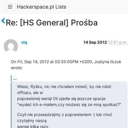
Hackerspace.pl Lists
Re: [HS General] Prośba
viq
14 Sep 2012
12:51 p.m.
On Fri, Sep 14, 2012 at 02:35:05PM +0200, Justyna Ilczuk 
wrote:
...
Wiesz, Ryśku, nic nie chciałam mówić, by nie robić 
offtopu, ale w

poprawionej wersji Oli zjadła się jeszcze spacja:

"wysłać ich e-mailem,czy możesz się ze mną spotkać?"
Czyli nie przesadzajmy z poprawianiem :) lub choć 
czytajmy naszą

wersję kilka razy.