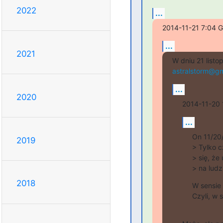
2022
...
2014-11-21 7:04 
...
2021
astralstorm@gm
...
2020
2014-11-20 
...
On 11/20
2019
> Tylko c
> się, że
> na ludzi
2018
W sensie 
Czyli, w 