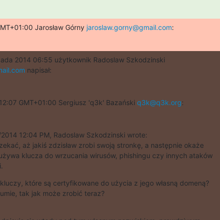
GMT+01:00 Jarosław Górny 
jaroslaw.gorny@gmail.com
:
ail.com
 napisał:
12:07 GMT+01:00 Sergiusz 'q3k' Bazański 
q3k@q3k.org
:
/2014 12:04 PM, Radoslaw Szkodzinski wrote:

zekać, aż jakiś zdzisław zrobi swoją stronkę, a następnie okaże

 używa klucza do wrzucania wirusów, phishingu czy innych ataków

.
kluczy, które są certyfikowane do użycia z jego własną domeną?

sumie, tak jak może zrobić teraz?