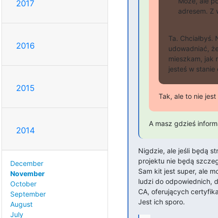
Może, ale p
2017
adresem. Z 
Ta. Chciałbyś. 
2016
udowadniać, że
mieszkam, jak r
jesteś w stani
2015
Tak, ale to nie jest
A masz gdzieś inform
2014
Nigdzie, ale jeśli będą s
projektu nie będą szczeg
December
Sam kit jest super, ale m
November
ludzi do odpowiednich, d
October
CA, oferujących certyfikat
September
Jest ich sporo.
August
July