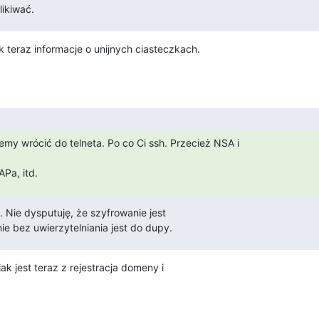
likiwać.
k teraz informacje o unijnych ciasteczkach.
y wrócić do telneta. Po co Ci ssh. Przecież NSA i

Pa, itd.
 Nie dysputuję, że szyfrowanie jest

ie bez uwierzytelniania jest do dupy.
ak jest teraz z rejestracja domeny i
