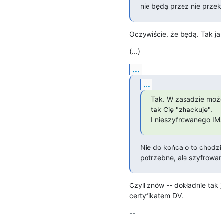
nie będą przez nie przek
Oczywiście, że będą. Tak ja
(...)
...
...
Tak. W zasadzie możem
tak Cię "zhackuje".

I nieszyfrowanego IMA
Nie do końca o to chodzi.
potrzebne, ale szyfrowan
Czyli znów -- dokładnie tak j
certyfikatem DV.
-- 
