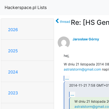
Hackerspace.pl Lists
Re: [HS Gen
thread
2026
Jarosław Górny
2025
hej,
astralstorm@gmail.com
 napi
2024
...
2014-11-21 7:58 GMT+01
2023
...
astralstorm@gmail.c