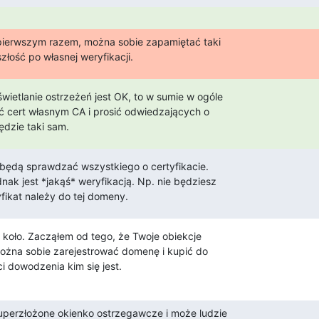
pierwszym razem, można sobie zapamiętać taki

złość po własnej weryfikacji.
wietlanie ostrzeżeń jest OK, to w sumie w ogóle

 cert własnym CA i prosić odwiedzających o

ędzie taki sam.
 będą sprawdzać wszystkiego o certyfikacie.

nak jest *jakąś* weryfikacją. Np. nie będziesz

yfikat należy do tej domeny.
 koło. Zacząłem od tego, że Twoje obiekcje

ożna sobie zarejestrować domenę i kupić do

i dowodzenia kim się jest.
perzłożone okienko ostrzegawcze i może ludzie
