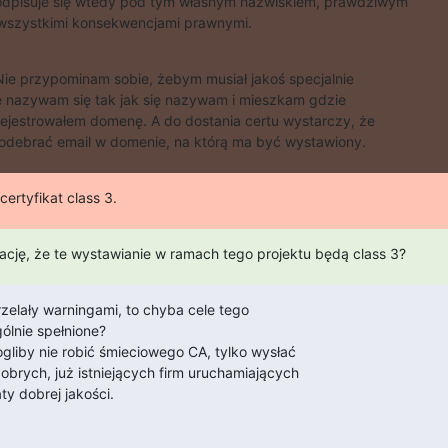
odpisuje się wtedy pod tym własnym nazwiskiem, prawdziwym

wszystkimi konsekwencjami prawnymi.
Nie przypominam sobie, żebym musiał jakoś specjalnie

 nazywam się tak jak się nazywam i mieszkam gdzie

ejestrowałem domenę. A do dostania certu wystarczy, że

e odebrać email w domenie, na którą ma być wystawiony.
 certyfikat class 3.
ację, że te wystawianie w ramach tego projektu będą class 3?
trzelały warningami, to chyba cele tego

ólnie spełnione?

ogliby nie robić śmieciowego CA, tylko wysłać

obrych, już istniejących firm uruchamiających

y dobrej jakości.
