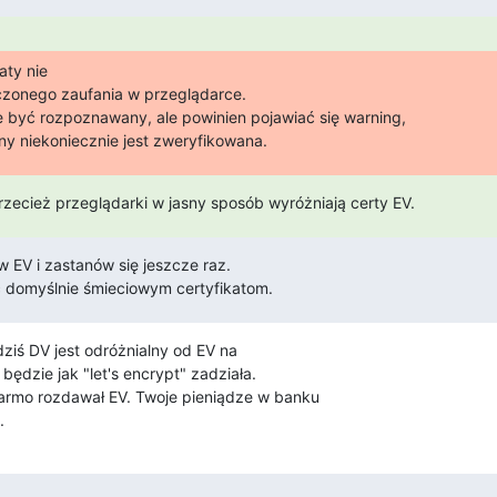
ty nie

zonego zaufania w przeglądarce.

 być rozpoznawany, ale powinien pojawiać się warning,

ny niekoniecznie jest zweryfikowana.
rzecież przeglądarki w jasny sposób wyróżniają certy EV.
 EV i zastanów się jeszcze raz.

ć domyślnie śmieciowym certyfikatom.
dziś DV jest odróżnialny od EV na

ędzie jak "let's encrypt" zadziała.

armo rozdawał EV. Twoje pieniądze w banku

.