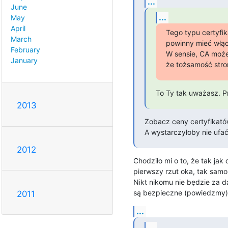
...
June
...
May
April
Tego typu certyfika
March
powinny mieć włąc
February
W sensie, CA może
January
że tożsamość stro
To Ty tak uważasz. P
2013
Zobacz ceny certyfikatów
A wystarczyłoby nie ufa
2012
Chodziło mi o to, że tak jak 
pierwszy rzut oka, tak samo b
Nikt nikomu nie będzie za d
są bezpieczne (powiedzmy)
2011
...
...