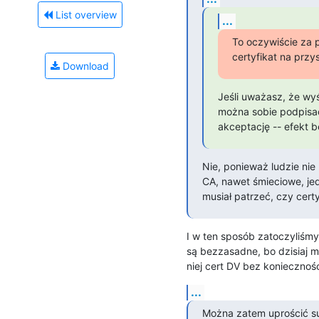
List overview
...
To oczywiście za 
certyfikat na przys
Download
Jeśli uważasz, że wyś
można sobie podpisać
akceptację -- efekt b
Nie, ponieważ ludzie nie
CA, nawet śmieciowe, jed
musiał patrzeć, czy cert
I w ten sposób zatoczyliśmy
są bezzasadne, bo dzisiaj m
niej cert DV bez koniecznośc
...
Można zatem uprościć su