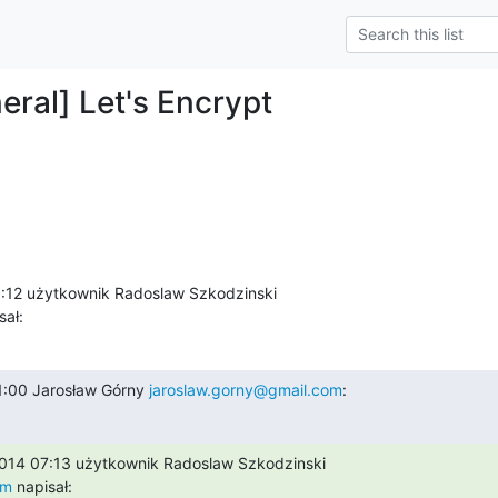
eral] Let's Encrypt
sał:
:00 Jarosław Górny 
jaroslaw.gorny@gmail.com
:
om
 napisał: