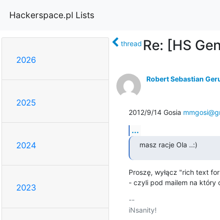
Hackerspace.pl Lists
Re: [HS Gen
thread
2026
Robert Sebastian Ger
2025
2012/9/14 Gosia 
mmgosi@gm
...
masz racje Ola ..:)
2024
Proszę, wyłącz "rich text fo
- czyli pod mailem na który
2023
-- 

iNsanity!
