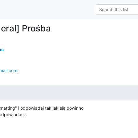
eral] Prośba
us
ail.com
:
rmatting" i odpowiadaj tak jak się powinno

 odpowiadasz.