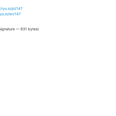
//rys.io/pl/147
rys.io/en/147
signature — 931 bytes)