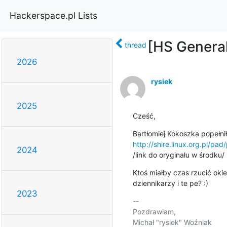
Hackerspace.pl Lists
[HS General
thread
2026
rysiek
2025
Cześć,
http://shire.linux.org.pl/pa
2024
/link do oryginału w środku/
Ktoś miałby czas rzucić oki
dziennikarzy i te pe? :)
2023
-- 

Pozdrawiam,

Michał "rysiek" Woźniak
