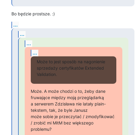
Bo będzie prostsze. :)
...
...
...
...
Może to jest sposób na nagonienie 
sprzedaży certyfikatów Extended 
Validation.
Może. A może chodzi o to, żeby dane 
fruwające między moją przeglądarką

a serwerem Zdzisława nie latały plain-
tekstem, tak, że byle Janusz

może sobie je przeczytać / zmodyfikować 
/ zrobić mi MitM bez większego

problemu?