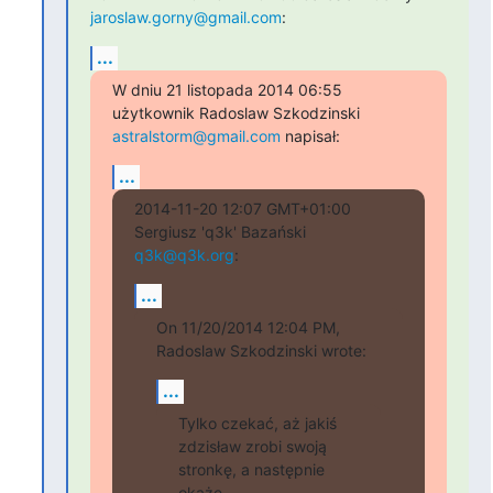
jaroslaw.gorny@gmail.com
:
...
W dniu 21 listopada 2014 06:55 
astralstorm@gmail.com
 napisał:
...
2014-11-20 12:07 GMT+01:00 
Sergiusz 'q3k' Bazański 
q3k@q3k.org
:
...
On 11/20/2014 12:04 PM, 
Radoslaw Szkodzinski wrote:
...
Tylko czekać, aż jakiś 
zdzisław zrobi swoją 
stronkę, a następnie 
okaże
