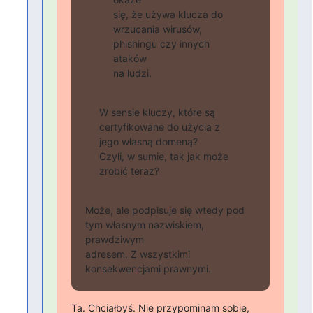
się, że używa klucza do 
wrzucania wirusów, 
phishingu czy innych 
ataków

na ludzi.
W sensie kluczy, które są 
certyfikowane do użycia z 
jego własną domeną?

Czyli, w sumie, tak jak może 
zrobić teraz?
Może, ale podpisuje się wtedy pod 
tym własnym nazwiskiem, 
prawdziwym

adresem. Z wszystkimi 
konsekwencjami prawnymi.
Ta. Chciałbyś. Nie przypominam sobie, 