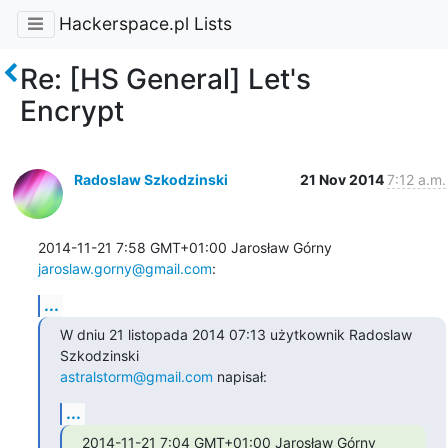
Hackerspace.pl Lists
Re: [HS General] Let's
Encrypt
Radoslaw Szkodzinski
21 Nov 2014
7:12 a.m.
2014-11-21 7:58 GMT+01:00 Jarosław Górny 
jaroslaw.gorny@gmail.com
:
...
W dniu 21 listopada 2014 07:13 użytkownik Radoslaw 
astralstorm@gmail.com
 napisał:
...
2014-11-21 7:04 GMT+01:00 Jarosław Górny 