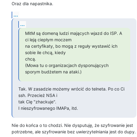
Oraz dla napastnika.
...
...
MitM są domeną ludzi mających wjazd do ISP. A 
ci leją ciepłym moczem

na certyfikaty, bo mogą z reguły wystawić ich 
sobie ile chcą, kiedy

chcą.

(Mowa tu o organizacjach dysponujących 
sporym budżetem na ataki.)
Tak. W zasadzie możemy wrócić do telneta. Po co Ci 
ssh. Przecież NSA i

tak Cię "zhackuje".

I nieszyfrowanego IMAPa, itd.
Nie do końca o to chodzi. Nie dysputuję, że szyfrowanie jest

potrzebne, ale szyfrowanie bez uwierzytelniania jest do dupy.