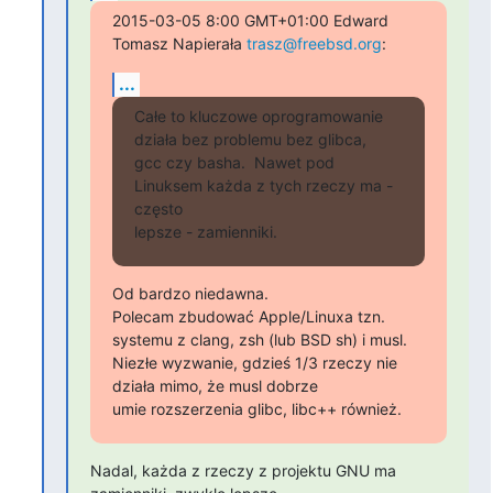
2015-03-05 8:00 GMT+01:00 Edward 
Tomasz Napierała 
trasz@freebsd.org
:
...
Całe to kluczowe oprogramowanie 
działa bez problemu bez glibca,

gcc czy basha.  Nawet pod 
Linuksem każda z tych rzeczy ma - 
często

lepsze - zamienniki.
Od bardzo niedawna.

Polecam zbudować Apple/Linuxa tzn. 
systemu z clang, zsh (lub BSD sh) i musl.

Niezłe wyzwanie, gdzieś 1/3 rzeczy nie 
działa mimo, że musl dobrze

umie rozszerzenia glibc, libc++ również.
Nadal, każda z rzeczy z projektu GNU ma 