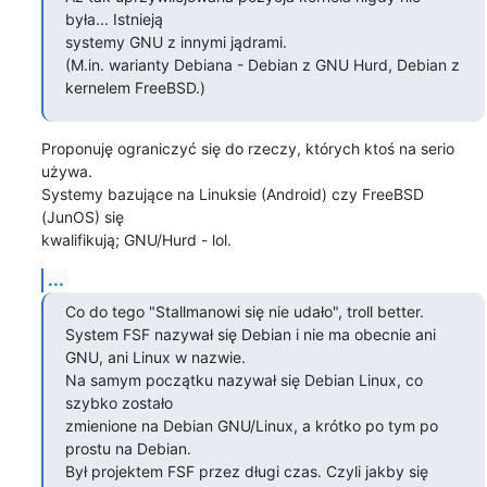
była... Istnieją

systemy GNU z innymi jądrami.

(M.in. warianty Debiana - Debian z GNU Hurd, Debian z 
kernelem FreeBSD.)
Proponuję ograniczyć się do rzeczy, których ktoś na serio 
używa.

Systemy bazujące na Linuksie (Android) czy FreeBSD 
(JunOS) się

kwalifikują; GNU/Hurd - lol.
...
Co do tego "Stallmanowi się nie udało", troll better.

System FSF nazywał się Debian i nie ma obecnie ani 
GNU, ani Linux w nazwie.

Na samym początku nazywał się Debian Linux, co 
szybko zostało

zmienione na Debian GNU/Linux, a krótko po tym po 
prostu na Debian.

Był projektem FSF przez długi czas. Czyli jakby się 