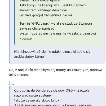
zamienniki, zwykle lepsze.

Taki Xorg - na licencji MIT - jest kluczowym 
elementem każdego desktopa

i (działającego) zamiennika nie ma.
Termin "GNU/Linux" wziął się stąd, że Stallman 
zawsze chciał napisać

system operacyjny, ale mu nie wyszło, a Linusowi 
- owszem,
Nie, Linusowi też się nie udało. Linusowi udało się 
zrobić dobry kernel.
Co, z racji dość monolitycznej natury uniksowatych, stanowi 
90% sukcesu.
...
Co podłapała banda zdzisławów OSów i zaczęła 
nazywać swoje systemy

tak, że zawierały słowo Linux.

Aż tak uprzywilejowana pozycja kernela nigdy nie 