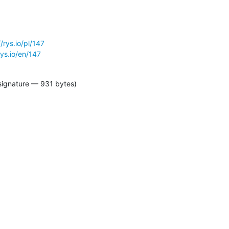
//rys.io/pl/147
rys.io/en/147
signature — 931 bytes)