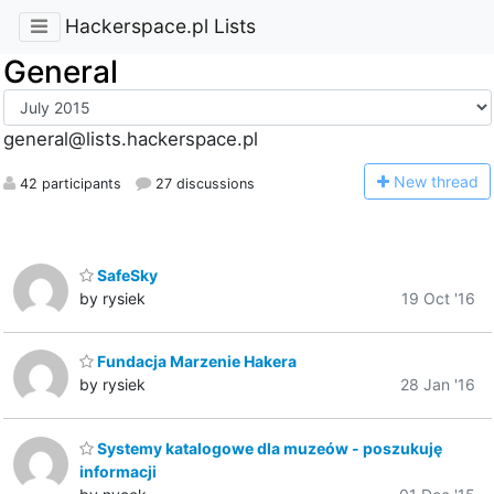
Hackerspace.pl Lists
General
general@lists.hackerspace.pl
N
ew thread
42 participants
27 discussions
SafeSky
by rysiek
19 Oct '16
Fundacja Marzenie Hakera
by rysiek
28 Jan '16
Systemy katalogowe dla muzeów - poszukuję
informacji