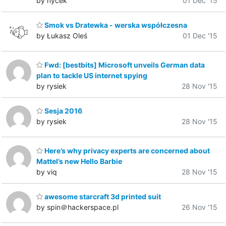
by nycek
01 Dec '15
Smok vs Dratewka - werska współczesna
by Łukasz Oleś
01 Dec '15
Fwd: [bestbits] Microsoft unveils German data
plan to tackle US internet spying
by rysiek
28 Nov '15
Sesja 2016
by rysiek
28 Nov '15
Here’s why privacy experts are concerned about
Mattel’s new Hello Barbie
by viq
28 Nov '15
awesome starcraft 3d printed suit
by spin＠hackerspace.pl
26 Nov '15