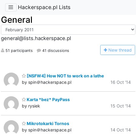
Hackerspace.pl Lists
General
general@lists.hackerspace.pl
N
ew thread
51 participants
41 discussions
[NSFW4] How NOT to work on a lathe
by spin＠hackerspace.pl
16 Oct '14
Karta *bez* PayPass
by rysiek
15 Oct '14
Mikrotokarki Tornos
by spin＠hackerspace.pl
14 Oct '14