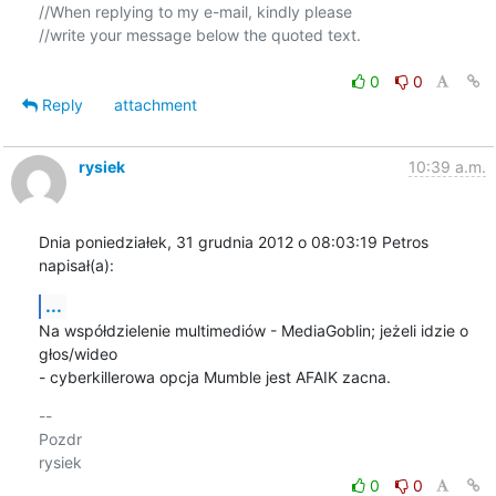
//When replying to my e-mail, kindly please

//write your message below the quoted text.

0
0
Reply
attachment
rysiek
10:39 a.m.
Dnia poniedziałek, 31 grudnia 2012 o 08:03:19 Petros 
napisał(a):
...
Na współdzielenie multimediów - MediaGoblin; jeżeli idzie o 
głos/wideo 

- cyberkillerowa opcja Mumble jest AFAIK zacna.
-- 

Pozdr

0
0