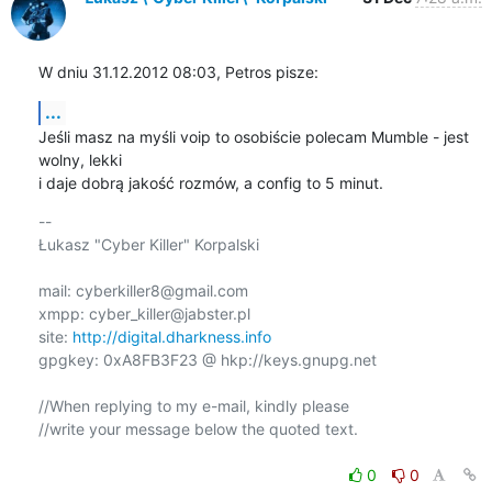
W dniu 31.12.2012 08:03, Petros pisze:
...
Jeśli masz na myśli voip to osobiście polecam Mumble - jest 
wolny, lekki

i daje dobrą jakość rozmów, a config to 5 minut.
-- 

Łukasz "Cyber Killer" Korpalski

mail: cyberkiller8@gmail.com

xmpp: cyber_killer@jabster.pl

site: 
http://digital.dharkness.info
gpgkey: 0xA8FB3F23 @ hkp://keys.gnupg.net

//When replying to my e-mail, kindly please

//write your message below the quoted text.

0
0