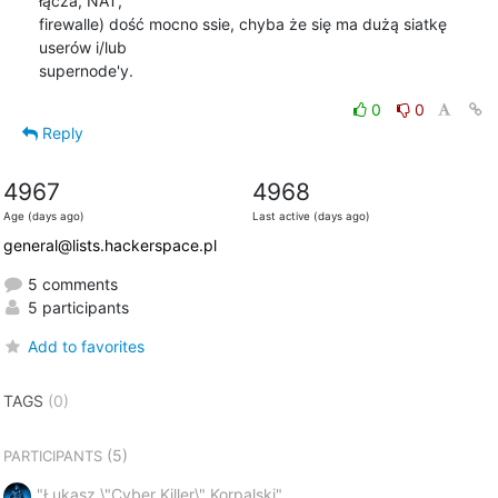
łącza, NAT,

firewalle) dość mocno ssie, chyba że się ma dużą siatkę 
userów i/lub

supernode'y.
0
0
Reply
4967
4968
Age (days ago)
Last active (days ago)
general@lists.hackerspace.pl
5 comments
5 participants
Add to favorites
TAGS
(0)
(5)
PARTICIPANTS
"Łukasz \"Cyber Killer\" Korpalski"