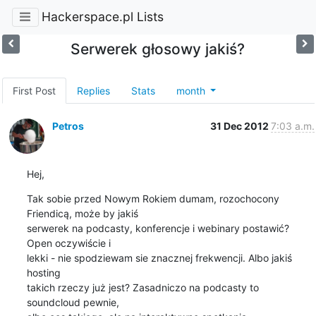
Hackerspace.pl Lists
Serwerek głosowy jakiś?
First Post
Replies
Stats
month
Petros
31 Dec 2012
7:03 a.m.
Hej,
Tak sobie przed Nowym Rokiem dumam, rozochocony 
Friendicą, może by jakiś

serwerek na podcasty, konferencje i webinary postawić? 
Open oczywiście i

lekki - nie spodziewam sie znacznej frekwencji. Albo jakiś 
hosting

takich rzeczy już jest? Zasadniczo na podcasty to 
soundcloud pewnie,
