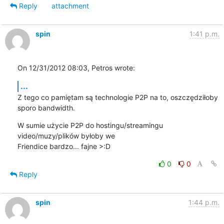
Reply
attachment
spin
1:41 p.m.
On 12/31/2012 08:03, Petros wrote:
...
Z tego co pamiętam są technologie P2P na to, oszczędziłoby 
sporo bandwidth.
W sumie użycie P2P do hostingu/streamingu 
video/muzy/plików byłoby we 

Friendice bardzo... fajne >:D
0
0
Reply
spin
1:44 p.m.