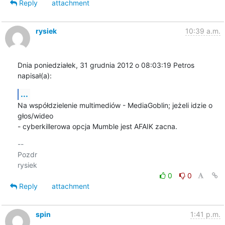
Reply
attachment
rysiek
10:39 a.m.
Dnia poniedziałek, 31 grudnia 2012 o 08:03:19 Petros 
napisał(a):
...
Na współdzielenie multimediów - MediaGoblin; jeżeli idzie o 
głos/wideo 

- cyberkillerowa opcja Mumble jest AFAIK zacna.
-- 

Pozdr

0
0
Reply
attachment
spin
1:41 p.m.