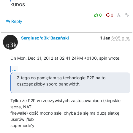
KUDOS
0
0
Reply
Sergiusz 'q3k' Bazański
1 Jan
6:05 p.m.
On Mon, Dec 31, 2012 at 02:41:24PM +0100, spin wrote:
...
Z tego co pamiętam są technologie P2P na to, 
oszczędziłoby sporo bandwidth.
Tylko że P2P w rzeczywistych zastosowaniach (kiepskie 
łącza, NAT,

firewalle) dość mocno ssie, chyba że się ma dużą siatkę 
userów i/lub

supernode'y.