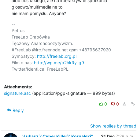
albo cos takiego, ale na interaktywne spotkania 
głosowo/multimedialne to

nie mam pomysłu. Anyone?
-- 

Petros

FreeLab Grabówka

Tęczowy Anarchopozytywizm.

#FreeLab @irc.freenode.net gsm +48796637920

Sympatycy: 
http://freelab.org.pl
Film o nas: 
http://wp.me/p2hkRy-g9
Twitter/Identi.ca: FreeLabPL

Attachments:
signature.asc
(application/pgp-signature — 899 bytes)
0
0
Reply
Show replies by thread
"Łukasz \"Cyber Killer\" Korpalski"
31 Dec
7:28 a.m.