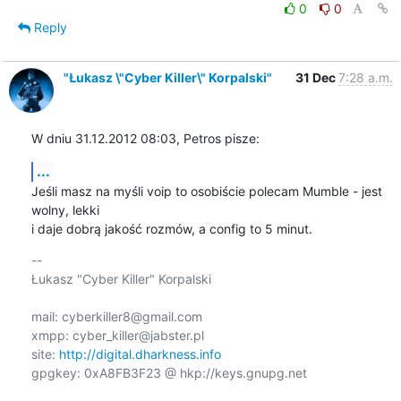
0
0
Reply
"Łukasz \"Cyber Killer\" Korpalski"
31 Dec
7:28 a.m.
W dniu 31.12.2012 08:03, Petros pisze:
...
Jeśli masz na myśli voip to osobiście polecam Mumble - jest 
wolny, lekki

i daje dobrą jakość rozmów, a config to 5 minut.
-- 

Łukasz "Cyber Killer" Korpalski

mail: cyberkiller8@gmail.com

xmpp: cyber_killer@jabster.pl

site: 
http://digital.dharkness.info
gpgkey: 0xA8FB3F23 @ hkp://keys.gnupg.net
