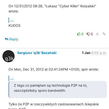
On 12/31/2012 08:28, "Łukasz "Cyber Killer" Korpalski" 
wrote:
...
KUDOS
0
0
Reply
Sergiusz 'q3k' Bazański
1 Jan
6:05 p.m.
On Mon, Dec 31, 2012 at 02:41:24PM +0100, spin wrote:
...
Z tego co pamiętam są technologie P2P na to, 
oszczędziłoby sporo bandwidth.
Tylko że P2P w rzeczywistych zastosowaniach (kiepskie 