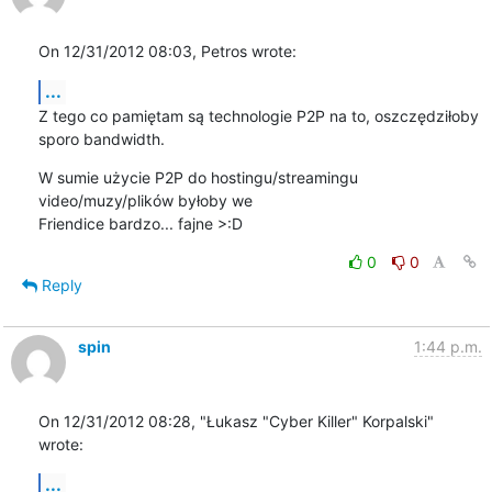
On 12/31/2012 08:03, Petros wrote:
...
Z tego co pamiętam są technologie P2P na to, oszczędziłoby 
sporo bandwidth.
W sumie użycie P2P do hostingu/streamingu 
video/muzy/plików byłoby we 

Friendice bardzo... fajne >:D
0
0
Reply
spin
1:44 p.m.
On 12/31/2012 08:28, "Łukasz "Cyber Killer" Korpalski" 
wrote:
...