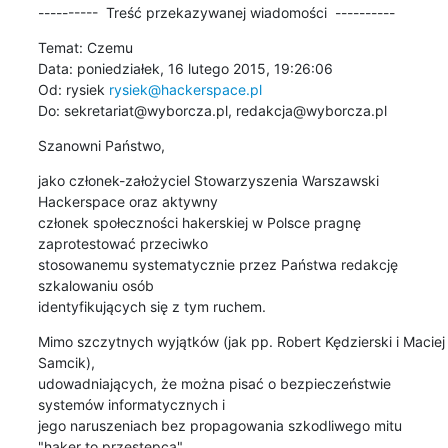
----------  Treść przekazywanej wiadomości  ----------
Temat: Czemu

Data: poniedziałek, 16 lutego 2015, 19:26:06

Od: rysiek 
rysiek@hackerspace.pl
Do: sekretariat@wyborcza.pl, redakcja@wyborcza.pl
Szanowni Państwo,
jako członek-założyciel Stowarzyszenia Warszawski 
Hackerspace oraz aktywny 

członek społeczności hakerskiej w Polsce pragnę 
zaprotestować przeciwko 

stosowanemu systematycznie przez Państwa redakcję 
szkalowaniu osób 

identyfikujących się z tym ruchem.
Mimo szczytnych wyjątków (jak pp. Robert Kędzierski i Maciej 
Samcik), 

udowadniających, że można pisać o bezpieczeństwie 
systemów informatycznych i 

jego naruszeniach bez propagowania szkodliwego mitu 
"haker to przestępca", 
