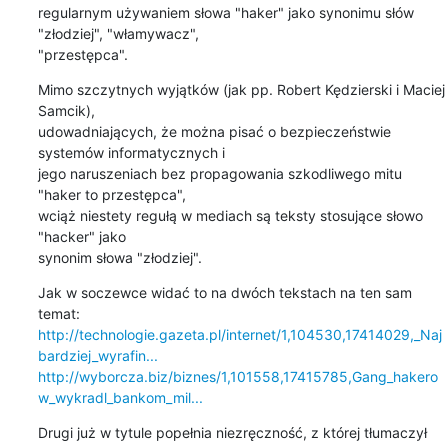
regularnym używaniem słowa "haker" jako synonimu słów 
"złodziej", "włamywacz", 

"przestępca".
Mimo szczytnych wyjątków (jak pp. Robert Kędzierski i Maciej 
Samcik), 

udowadniających, że można pisać o bezpieczeństwie 
systemów informatycznych i 

jego naruszeniach bez propagowania szkodliwego mitu 
"haker to przestępca", 

wciąż niestety regułą w mediach są teksty stosujące słowo 
"hacker" jako 

synonim słowa "złodziej".
Jak w soczewce widać to na dwóch tekstach na ten sam 
http://technologie.gazeta.pl/internet/1,104530,17414029,_Naj
bardziej_wyrafin...
http://wyborcza.biz/biznes/1,101558,17415785,Gang_hakero
w_wykradl_bankom_mil...
Drugi już w tytule popełnia niezręczność, z której tłumaczył 