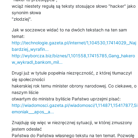
wciąż niestety regułą są teksty stosujące słowo "hacker" jako 
synonim słowa 

"złodziej".
Jak w soczewce widać to na dwóch tekstach na ten sam 
http://technologie.gazeta.pl/internet/1,104530,17414029,_Naj
bardziej_wyrafin...
http://wyborcza.biz/biznes/1,101558,17415785,Gang_hakero
w_wykradl_bankom_mil...
Drugi już w tytule popełnia niezręczność, z której tłumaczył 
się społeczności 

hakerskiej rok temu minister obrony narodowej. Co ciekawe, o 
naszym liście 

http://wiadomosci.gazeta.pl/wiadomosci/1,114871,15417877,Si
emoniak___apos__a...
Znajduję się więc w niezręcznej sytuacji, w której zmuszony 
jestem odesłać 

Państwa do Państwa własnego tekstu na ten temat. Pozwolę 