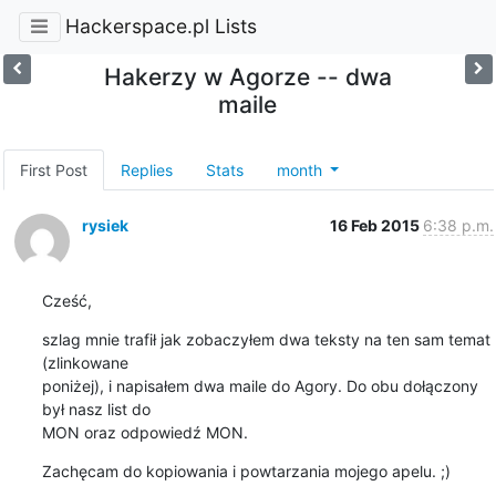
Hackerspace.pl Lists
Hakerzy w Agorze -- dwa
maile
First Post
Replies
Stats
month
rysiek
16 Feb 2015
6:38 p.m.
Cześć,
szlag mnie trafił jak zobaczyłem dwa teksty na ten sam temat 
(zlinkowane 

poniżej), i napisałem dwa maile do Agory. Do obu dołączony 
był nasz list do 

MON oraz odpowiedź MON.
Zachęcam do kopiowania i powtarzania mojego apelu. ;)