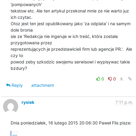
'pompowanych'

tekstow etc. Ale ten artykul przekonal mnie ze nie warto juz 
ich czytac.

Otoz jest ten jest opublikowany jako 'za odplata' i na samym 
dole bronia

sie ze 'Redakcja nie ingeruje w ich treść, która została 
przygotowana przez

reprezentujących je przedstawicieli firm lub agencje PR.'.  Ale 
czy to

powod zeby szkodzic swojemu serwisowi i wypisywac takie 
bzdury?
0
0
Reply
attachment
rysiek
7:11 p.m.
Dnia poniedziałek, 16 lutego 2015 20:06:30 Paweł Flis pisze:
...