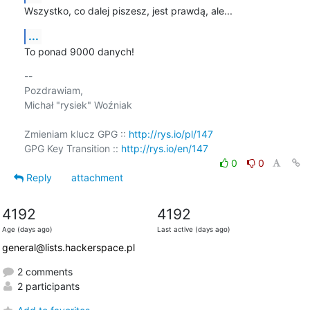
Wszystko, co dalej piszesz, jest prawdą, ale...
...
To ponad 9000 danych!
-- 

Pozdrawiam,

Michał "rysiek" Woźniak

Zmieniam klucz GPG :: 
http://rys.io/pl/147
GPG Key Transition :: 
http://rys.io/en/147
0
0
Reply
attachment
4192
4192
Age (days ago)
Last active (days ago)
general@lists.hackerspace.pl
2 comments
2 participants