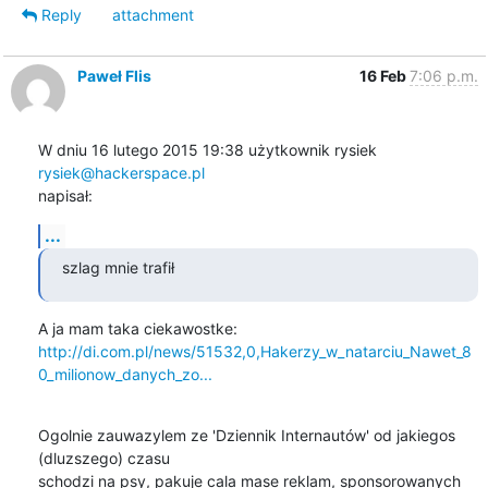
Reply
attachment
Paweł Flis
16 Feb
7:06 p.m.
W dniu 16 lutego 2015 19:38 użytkownik rysiek 
rysiek@hackerspace.pl
napisał:
...
szlag mnie trafił
http://di.com.pl/news/51532,0,Hakerzy_w_natarciu_Nawet_8
0_milionow_danych_zo...
Ogolnie zauwazylem ze 'Dziennik Internautów' od jakiegos 
(dluzszego) czasu

schodzi na psy, pakuje cala mase reklam, sponsorowanych 