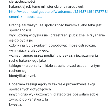
się społeczności 

http://wiadomosci.gazeta.pl/wiadomosci/1,114871,15417877,Si
emoniak___apos__a...
Pragnę zauważyć, że społeczność hakerska jako taka jest 
społecznością 

wykluczoną w dyskursie i przestrzeni publicznej. Przyznanie 
się do bycia jej 

członkinią lub członkiem powodować może ostracyzm, 
wynikający z głębokiego, 

wzmacnianego przez medialny przekaz, niezrozumienia 
ruchu hakerskiego jako 

takiego -- a co za tym idzie strachu przed osobami z tym 
ruchem się 

identyfikującymi.
Doceniam zasługi Agory w zakresie prowadzenia akcji 
społecznych dotyczących 

innych grup wykluczonych, dlatego też pozwalam sobie 
zwrócić do Państwa z tą 

kwestią.