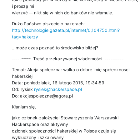
i proszę mi 

wierzyć -- nikt się w nich do banków nie włamuje.
http://technologie.gazeta.pl/internet/0,104750.html?
tag=hakerzy
...może czas poznać to środowisko bliżej?
----------  Treść przekazywanej wiadomości  ----------
Temat: Akcja społeczna: walka o dobre imię społeczności 
hakerskiej

Data: poniedziałek, 16 lutego 2015, 19:34:59

Od: rysiek 
rysiek@hackerspace.pl
Do: akcjespoleczne@agora.pl
Kłaniam się,
jako członek-założyciel Stowarzyszenia Warszawski 
Hackerspace oraz aktywny 

członek społeczności hakerskiej w Polsce czuje się 
wykluczony i szkalowany 
