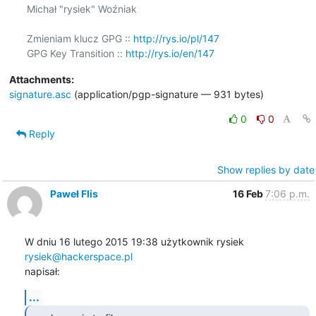
Michał "rysiek" Woźniak

Zmieniam klucz GPG :: 
http://rys.io/pl/147
GPG Key Transition :: 
http://rys.io/en/147
Attachments:
signature.asc
(application/pgp-signature — 931 bytes)
0
0
Reply
Show replies by date
Paweł Flis
16 Feb
7:06 p.m.
W dniu 16 lutego 2015 19:38 użytkownik rysiek 
rysiek@hackerspace.pl
napisał:
...