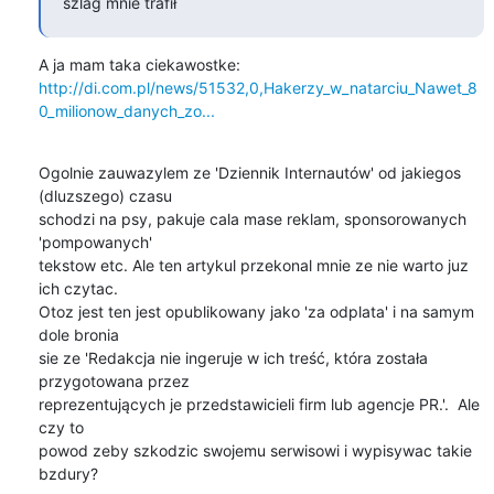
szlag mnie trafił
http://di.com.pl/news/51532,0,Hakerzy_w_natarciu_Nawet_8
0_milionow_danych_zo...
Ogolnie zauwazylem ze 'Dziennik Internautów' od jakiegos 
(dluzszego) czasu

schodzi na psy, pakuje cala mase reklam, sponsorowanych 
'pompowanych'

tekstow etc. Ale ten artykul przekonal mnie ze nie warto juz 
ich czytac.

Otoz jest ten jest opublikowany jako 'za odplata' i na samym 
dole bronia

sie ze 'Redakcja nie ingeruje w ich treść, która została 
przygotowana przez

reprezentujących je przedstawicieli firm lub agencje PR.'.  Ale 
czy to

powod zeby szkodzic swojemu serwisowi i wypisywac takie 
bzdury?