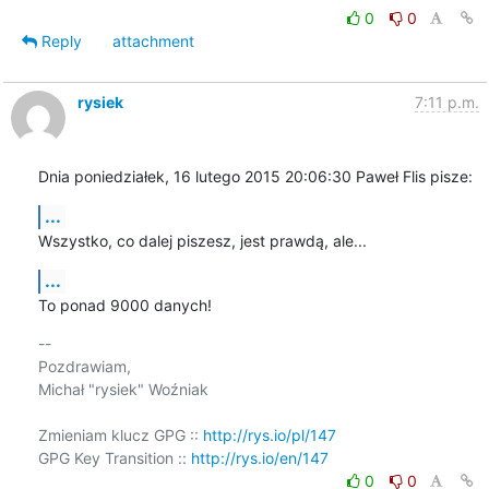
0
0
Reply
attachment
rysiek
7:11 p.m.
Dnia poniedziałek, 16 lutego 2015 20:06:30 Paweł Flis pisze:
...
Wszystko, co dalej piszesz, jest prawdą, ale...
...
To ponad 9000 danych!
-- 

Pozdrawiam,

Michał "rysiek" Woźniak

Zmieniam klucz GPG :: 
http://rys.io/pl/147
GPG Key Transition :: 
http://rys.io/en/147
0
0