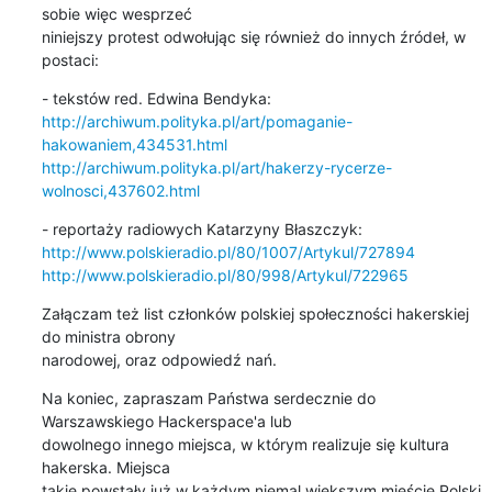
sobie więc wesprzeć 

niniejszy protest odwołując się również do innych źródeł, w 
postaci:
http://archiwum.polityka.pl/art/pomaganie-
hakowaniem,434531.html
http://archiwum.polityka.pl/art/hakerzy-rycerze-
wolnosci,437602.html
http://www.polskieradio.pl/80/1007/Artykul/727894
http://www.polskieradio.pl/80/998/Artykul/722965
Załączam też list członków polskiej społeczności hakerskiej 
do ministra obrony 

narodowej, oraz odpowiedź nań.
Na koniec, zapraszam Państwa serdecznie do 
Warszawskiego Hackerspace'a lub 

dowolnego innego miejsca, w którym realizuje się kultura 
hakerska. Miejsca 

takie powstały już w każdym niemal większym mieście Polski, 