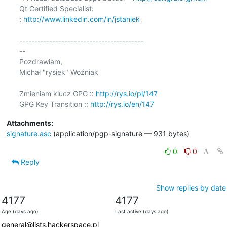
Qt Certified Specialist:

: 
http://www.linkedin.com/in/jstaniek
-----------------------------------------

-- 

Pozdrawiam,

Michał "rysiek" Woźniak

Zmieniam klucz GPG :: 
http://rys.io/pl/147
GPG Key Transition :: 
http://rys.io/en/147
Attachments:
signature.asc
(application/pgp-signature — 931 bytes)
0
0
Reply
Show replies by date
4177
4177
Age (days ago)
Last active (days ago)
general@lists.hackerspace.pl