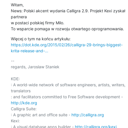
Witam,

News: Polski akcent wydania Calligra 2.9. Projekt Kexi zyskał 
partnera

w postaci polskiej firmy Milo.

To wsparcie pomaga w rozwoju otwartego oprogramowania.
https://dot.kde.org/2015/02/26/calligra-29-brings-biggest-
krita-release-and-...
-- 

regards, Jaroslaw Staniek

KDE:

: A world-wide network of software engineers, artists, writers, 
translators

: and facilitators committed to Free Software development - 
http://kde.org
Calligra Suite:

: A graphic art and office suite - 
http://calligra.org
Kexi:

: A visual database apps builder - 
http://calligra.org/kexi