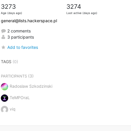
3273
3274
Age (days ago)
Last active (days ago)
general@lists.hackerspace.pl
2 comments
3 participants
Add to favorites
TAGS
(0)
(3)
PARTICIPANTS
Radoslaw Szkodzinski
TeMPOraL
viq