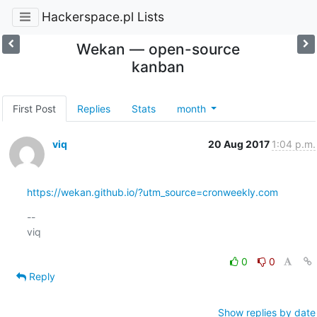
Hackerspace.pl Lists
Wekan — open-source
kanban
First Post
Replies
Stats
month
viq
20 Aug 2017
1:04 p.m.
https://wekan.github.io/?utm_source=cronweekly.com
-- 

viq

0
0
Reply
Show replies by date