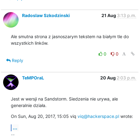
Radoslaw Szkodzinski
21 Aug
3:13 p.m.
Ale smutna strona z jasnoszarym tekstem na białym tle do 
wszystkich linków.
0
0
Reply
TeMPOraL
20 Aug
2:03 p.m.
Jest w wersji na Sandstorm. Siedzenia nie urywa, ale 
generalnie działa.
On Sun, Aug 20, 2017, 15:05 viq 
viq@hackerspace.pl
 wrote:
...
-- 
