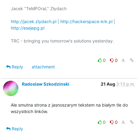
Jacek "TeMPOraL" Złydach

http://jacek.zlydach.pl
 | 
http://hackerspace-krk.pl
 | 
http://esejepg.pl
TRC - bringing you tomorrow's solutions yesterday.

0
0
Reply
attachment
Radoslaw Szkodzinski
21 Aug
3:13 p.m.
Ale smutna strona z jasnoszarym tekstem na białym tle do 
wszystkich linków.
0
0
Reply