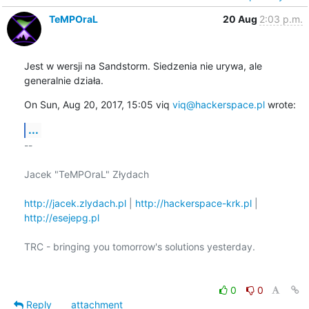
TeMPOraL
20 Aug
2:03 p.m.
Jest w wersji na Sandstorm. Siedzenia nie urywa, ale 
generalnie działa.
On Sun, Aug 20, 2017, 15:05 viq 
viq@hackerspace.pl
 wrote:
...
-- 

Jacek "TeMPOraL" Złydach

http://jacek.zlydach.pl
 | 
http://hackerspace-krk.pl
 | 
http://esejepg.pl
TRC - bringing you tomorrow's solutions yesterday.

0
0
Reply
attachment