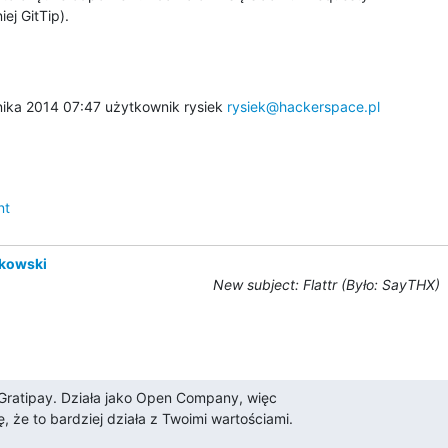
ej GitTip).
ika 2014 07:47 użytkownik rysiek 
rysiek@hackerspace.pl
nt
tkowski
New subject: Flattr (Było: SayTHX)
ratipay. Działa jako Open Company, więc

ę, że to bardziej działa z Twoimi wartościami.