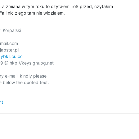
 Ta zmiana w tym roku to czytałem ToS przed, czytałem

'a i nic złego tam nie widziałem.
 Korpalski

mail.com

abster.pl

cybkil.cu.cc
 @ hkp://keys.gnupg.net

y e-mail, kindly please

 below the quoted text.

nt