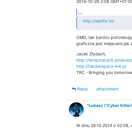
2014-10-29 2:08 GMT+01:00 
...
http://saythx.to/
OMG, tak bardzo potrzebują 
graficzna jest miejscami jak z
http://temporal.pr0.pl/devbl
http://hackerspace-krk.pl
TRC - Bringing you tomorrow'
Reply
attachment
"Łukasz \"Cyber Killer\
W dniu 29.10.2014 o 02:08, r