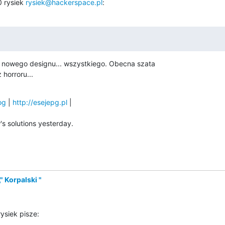
rysiek 
rysiek@hackerspace.pl
:
nowego designu... wszystkiego. Obecna szata

 horroru...
og
 | 
http://esejepg.pl
s solutions yesterday.
" Korpalski "
ysiek pisze: