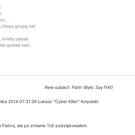




.cc
/keys.gnupg.net

 kindly please

he quoted text.

New subject: Flattr (Było: SayTHX)
ika 2014 07:31:26 Łukasz "Cyber Killer" Korpalski 

 Flattra, ale po zmianie ToS podziękowałem.