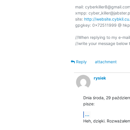
mail: cyberkiller8@gmail.com
xmpp: cyber_killer@jabster.pl
site: 
http://website.cybkil.cu
gpgkey: 0x72511999 @ hkp:/
//When replying to my e-mail,
//write your message below t
Reply
attachment
rysiek
Dnia środa, 29 październ
pisze:
...
Heh, dzięki. Rozważałem