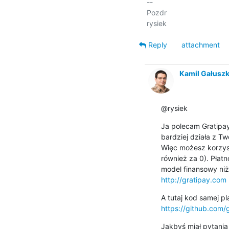
-- 

Pozdr

Reply
attachment
Kamil Gałusz
@rysiek
Ja polecam Gratipay
bardziej działa z T
Więc możesz korzysta
również za 0). Płatn
http://gratipay.com
https://github.com/
Jakbyś miał pytania 