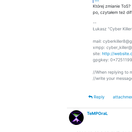
Której zmianie ToS?
po, czytałem też diff
-- 

Łukasz "Cyber Killer"
mail: cyberkiller8@g
xmpp: cyber_killer@j
site: 
http://website.
gpgkey: 0x72511999
//When replying to m
//write your message
Reply
attachme
TeMPOraL