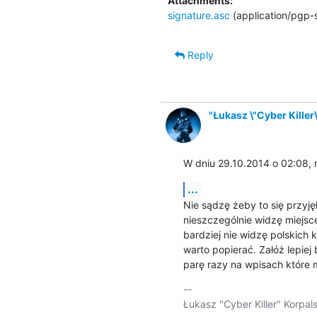
Attachments:
signature.asc
(application/pgp-
Reply
"Łukasz \"Cyber Killer\
W dniu 29.10.2014 o 02:08, r
...
Nie sądzę żeby to się przyjęło
nieszczególnie widzę miejsce
bardziej nie widzę polskich
warto popierać. Załóż lepiej b
parę razy na wpisach które m
-- 

Łukasz "Cyber Killer" Korpalsk