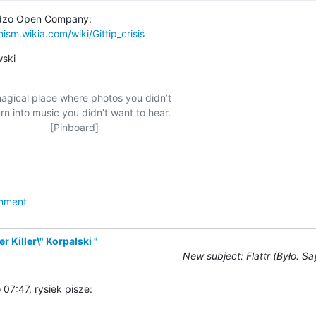
ism.wikia.com/wiki/Gittip_crisis
wski
agical place where photos you didn’t

rn into music you didn’t want to hear.

            [Pinboard]

hment
r Killer\" Korpalski "
New subject: Flattr (Było: S
07:47, rysiek pisze: