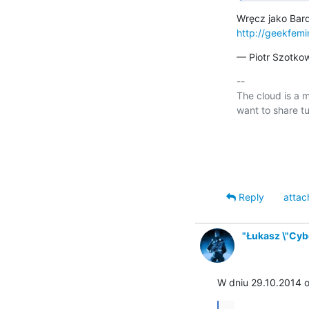
http://geekfemin
— Piotr Szotko
-- 

The cloud is a m
want to share tu
                                
Reply
attac
"Łukasz \"Cybe
W dniu 29.10.2014 o 
...