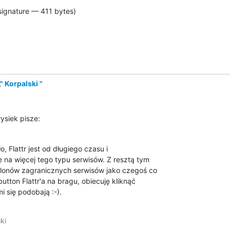
signature — 411 bytes)
" Korpalski "
ysiek pisze:
, Flattr jest od długiego czasu i

 na więcej tego typu serwisów. Z resztą tym

 klonów zagranicznych serwisów jako czegoś co

utton Flattr'a na bragu, obiecuję kliknąć

i się podobają :-).
i
