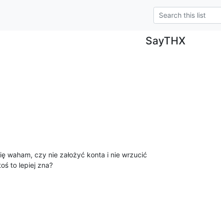
SayTHX
Się waham, czy nie założyć konta i nie wrzucić 

ś to lepiej zna?