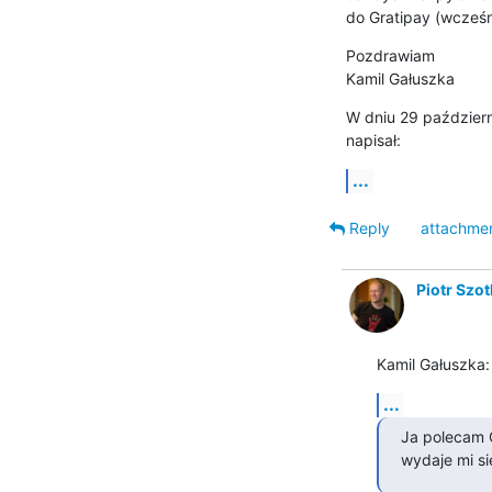
do Gratipay (wcześni
Pozdrawiam

Kamil Gałuszka
W dniu 29 październ
napisał:
...
Reply
attachme
Piotr Szo
Kamil Gałuszka:
...
Ja polecam G
wydaje mi si