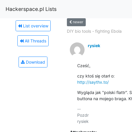
Hackerspace.pl Lists
newer
List overview
DIY bio tools - fighting Ebola
All Threads
rysiek
Download
Cześć,
http://saythx.to/
Wygląda jak "polski flattr". 
buttona na mojego braga. Kto
-- 

Pozdr
