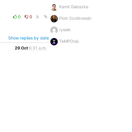
Kamil Gałuszka
0
0
Piotr Szotkowski
rysiek
Show replies by date
TeMPOraL
29 Oct
6:31 a.m.