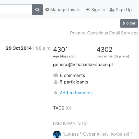
Manage this list
Sign In
Sign Up
older
Privacy-Conscious Email Services
29 Oct 2014
1:08 a.m.
4301
4302
Age (days ago)
Last active (days ago)
general@lists.hackerspace.pl
6 comments
5 participants
Add to favorites
TAGS
(0)
(5)
PARTICIPANTS
"Łukasz \"Cyber Killer\" Korpalski "