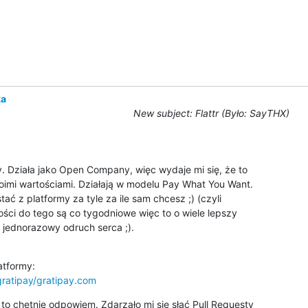
ka
New subject: Flattr (Było: SayTHX)
. Działa jako Open Company, więc wydaje mi się, że to

woimi wartościami. Działają w modelu Pay What You Want.

ć z platformy za tyle za ile sam chcesz ;) (czyli

ości do tego są co tygodniowe więc to o wiele lepszy

gratipay/gratipay.com
to chętnie odpowiem. Zdarzało mi się słać Pull Requesty
