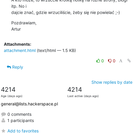
itp. No i

dajcie znać, gdzie wrzuciliście, żeby się nie powielać ;-)
Pozdrawiam,

Artur
Attachments:
attachment.html
(text/html — 1.5 KB)
0
0
Reply
Show replies by date
4214
4214
Age (days ago)
Last active (days ago)
general@lists.hackerspace.pl
0 comments
1 participants
Add to favorites