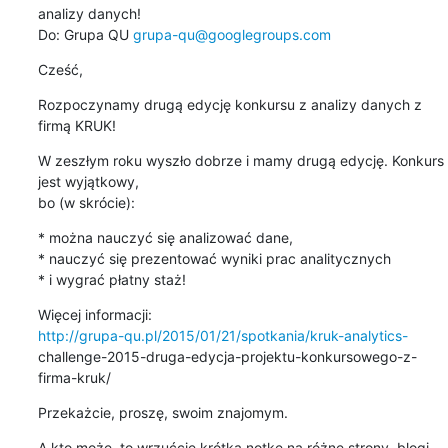
analizy danych!

Do: Grupa QU 
grupa-qu@googlegroups.com
Cześć,
Rozpoczynamy drugą edycję konkursu z analizy danych z 
firmą KRUK!
W zeszłym roku wyszło dobrze i mamy drugą edycję. Konkurs 
jest wyjątkowy,

bo (w skrócie):
* można nauczyć się analizować dane,

* nauczyć się prezentować wyniki prac analitycznych

* i wygrać płatny staż!
http://grupa-qu.pl/2015/01/21/spotkania/kruk-analytics-
challenge-2015-druga-edycja-projektu-konkursowego-z-
firma-kruk/
Przekażcie, proszę, swoim znajomym.
A kto może, to wrzućcie krótką notkę na różne strony, blogi 