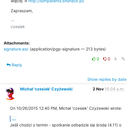
więcej → 
http://softpatents.bitshack.pl/
Zapraszam,
-- 

czesiek

Attachments:
signature.asc
(application/pgp-signature — 213 bytes)
0
0
Reply
Show replies by date
Michał 'czesiek' Czyżewski
2 Nov
10:04 a.m.
On 10/26/2015 12:40 PM, Michał 'czesiek' Czyżewski wrote:
...
Jeśli chodzi o termin - spotkanie odbędzie się środę (4.11) o 