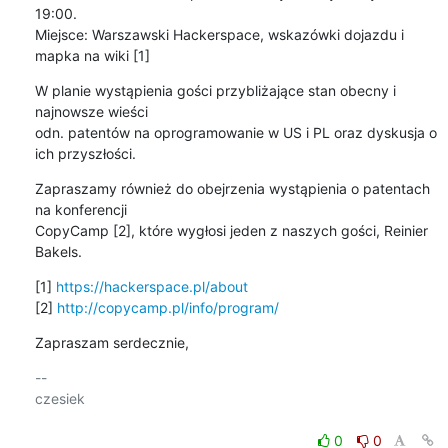
19:00.

Miejsce: Warszawski Hackerspace, wskazówki dojazdu i 
mapka na wiki [1]
W planie wystąpienia gości przybliżające stan obecny i 
najnowsze wieści

odn. patentów na oprogramowanie w US i PL oraz dyskusja o 
ich przyszłości.
Zapraszamy również do obejrzenia wystąpienia o patentach 
na konferencji

CopyCamp [2], które wygłosi jeden z naszych gości, Reinier 
Bakels.
[1] 
https://hackerspace.pl/about
[2] 
http://copycamp.pl/info/program/
Zapraszam serdecznie,
-- 

czesiek

0
0