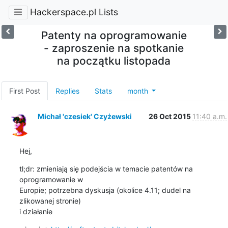
Hackerspace.pl Lists
Patenty na oprogramowanie
- zaproszenie na spotkanie
na początku listopada
First Post
Replies
Stats
month
Michał 'czesiek' Czyżewski
26 Oct 2015
11:40 a.m.
Hej,
tl;dr: zmieniają się podejścia w temacie patentów na 
oprogramowanie w

Europie; potrzebna dyskusja (okolice 4.11; dudel na 
zlikowanej stronie)

i działanie