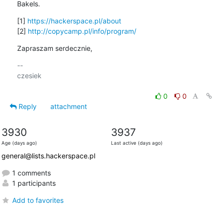
Bakels.
[1] 
https://hackerspace.pl/about
[2] 
http://copycamp.pl/info/program/
Zapraszam serdecznie,
-- 

czesiek

0
0
Reply
attachment
3930
3937
Age (days ago)
Last active (days ago)
general@lists.hackerspace.pl
1 comments
1 participants
Add to favorites