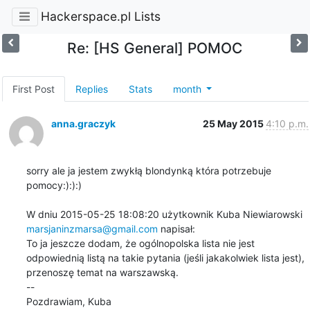
Hackerspace.pl Lists
Re: [HS General] POMOC
First Post
Replies
Stats
month
anna.graczyk
25 May 2015
4:10 p.m.
sorry ale ja jestem zwykłą blondynką która potrzebuje 
pomocy:):):)

W dniu 2015-05-25 18:08:20 użytkownik Kuba Niewiarowski 
marsjaninzmarsa@gmail.com
 napisał:

To ja jeszcze dodam, że ogólnopolska lista nie jest 
odpowiednią listą na takie pytania (jeśli jakakolwiek lista jest), 
przenoszę temat na warszawską.

--

Pozdrawiam, Kuba
