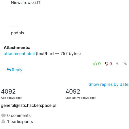
Niewiarowski.IT

--

podpis
Attachments:
attachment.html
(text/html — 757 bytes)
0
0
Reply
Show replies by date
4092
4092
Age (days ago)
Last active (days ago)
general@lists.hackerspace.pl
0 comments
1 participants