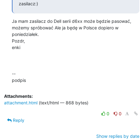
zasilacz:)
Ja mam zasilacz do Dell serii d6xx może będzie pasować, 
możemy spróbować Ale ja będę w Polsce dopiero w 
poniedziałek.

Pozdr,

enki

--

podpis
Attachments:
attachment.html
(text/html — 868 bytes)
0
0
Reply
Show replies by date