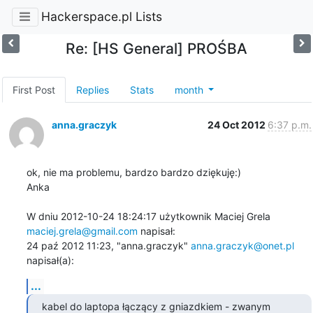
Hackerspace.pl Lists
Re: [HS General] PROŚBA
First Post
Replies
Stats
month
anna.graczyk
24 Oct 2012
6:37 p.m.
ok, nie ma problemu, bardzo bardzo dziękuję:)

Anka 

W dniu 2012-10-24 18:24:17 użytkownik Maciej Grela 
maciej.grela@gmail.com
 napisał:

24 paź 2012 11:23, "anna.graczyk" 
anna.graczyk@onet.pl
napisał(a):
...
kabel do laptopa łączący z gniazdkiem - zwanym 