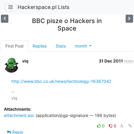
Hackerspace.pl Lists
BBC pisze o Hackers in
Space
First Post
Replies
Stats
month
viq
31 Dec 2011
noon
http://www.bbc.co.uk/news/technology-16367042
-- 

Attachments:
attachment.asc
(application/pgp-signature — 196 bytes)
0
0
Reply