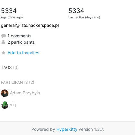
5334
5334
Age (days ago)
Last active (days ago)
general@lists.hackerspace.pl
1 comments
2 participants
Add to favorites
TAGS
(0)
(2)
PARTICIPANTS
Adam Przybyla
viq
Powered by
HyperKitty
version 1.3.7.