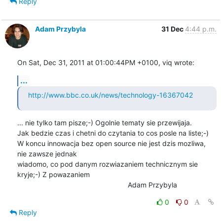
Reply
Adam Przybyla
31 Dec
4:44 p.m.
On Sat, Dec 31, 2011 at 01:00:44PM +0100, viq wrote:
...
http://www.bbc.co.uk/news/technology-16367042
... nie tylko tam pisze;-) Ogolnie tematy sie przewijaja.

Jak bedzie czas i chetni do czytania to cos posle na liste;-)

W koncu innowacja bez open source nie jest dzis mozliwa, 
nie zawsze jednak

wiadomo, co pod danym rozwiazaniem technicznym sie 
kryje;-) Z powazaniem

    							Adam Przybyla
0
0
Reply