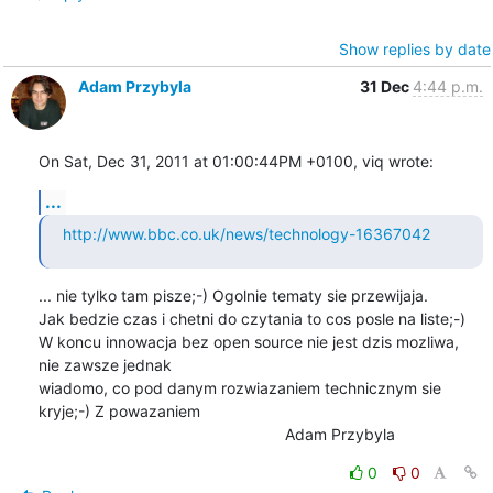
Show replies by date
Adam Przybyla
31 Dec
4:44 p.m.
On Sat, Dec 31, 2011 at 01:00:44PM +0100, viq wrote:
...
http://www.bbc.co.uk/news/technology-16367042
... nie tylko tam pisze;-) Ogolnie tematy sie przewijaja.

Jak bedzie czas i chetni do czytania to cos posle na liste;-)

W koncu innowacja bez open source nie jest dzis mozliwa, 
nie zawsze jednak

wiadomo, co pod danym rozwiazaniem technicznym sie 
kryje;-) Z powazaniem

    							Adam Przybyla
0
0