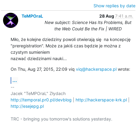
Show replies by date
TeMPOraL
28 Aug
7:41 a.m.
New subject: Science Has Its Problems, But
the Web Could Be the Fix | WIRED
Miło, że kolejne dziedziny powoli otwierają się  na koncepcję

"preregistration". Może za jakiś czas będzie je można z 
czystym sumieniem

nazwać dziedzinami nauki...
On Thu, Aug 27, 2015, 22:09 viq 
viq@hackerspace.pl
 wrote:
...
-- 

http://temporal.pr0.pl/devblog
 | 
http://hackerspace-krk.pl
http://esejepg.pl
TRC - bringing you tomorrow's solutions yesterday.
