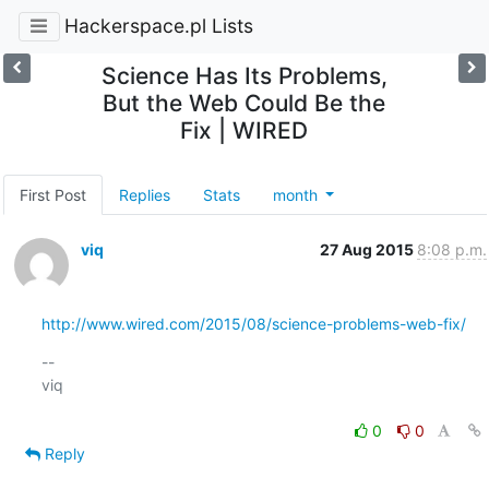
Hackerspace.pl Lists
Science Has Its Problems,
But the Web Could Be the
Fix | WIRED
First Post
Replies
Stats
month
viq
27 Aug 2015
8:08 p.m.
http://www.wired.com/2015/08/science-problems-web-fix/
-- 

viq

0
0
Reply