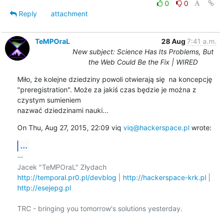
0
0
Reply
attachment
TeMPOraL
28 Aug
7:41 a.m.
New subject: Science Has Its Problems, But
the Web Could Be the Fix | WIRED
Miło, że kolejne dziedziny powoli otwierają się  na koncepcję

"preregistration". Może za jakiś czas będzie je można z 
czystym sumieniem

nazwać dziedzinami nauki...
On Thu, Aug 27, 2015, 22:09 viq 
viq@hackerspace.pl
 wrote:
...
-- 

http://temporal.pr0.pl/devblog
 | 
http://hackerspace-krk.pl
http://esejepg.pl
TRC - bringing you tomorrow's solutions yesterday.
