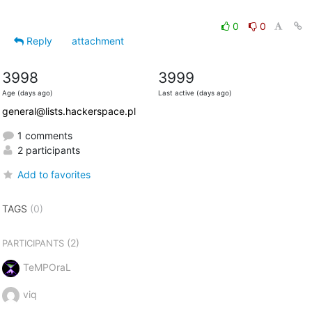
0
0
Reply
attachment
3998
3999
Age (days ago)
Last active (days ago)
general@lists.hackerspace.pl
1 comments
2 participants
Add to favorites
TAGS
(0)
(2)
PARTICIPANTS
TeMPOraL
viq