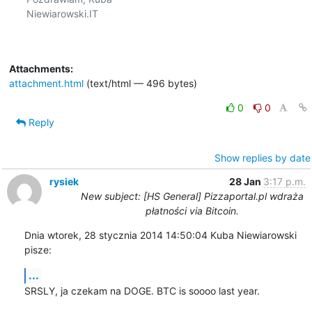
Niewiarowski.IT

Attachments:
attachment.html
(text/html — 496 bytes)
0
0
Reply
Show replies by date
rysiek
28 Jan
3:17 p.m.
New subject: [HS General] Pizzaportal.pl wdraża
płatności via Bitcoin.
Dnia wtorek, 28 stycznia 2014 14:50:04 Kuba Niewiarowski 
pisze:
...
SRSLY, ja czekam na DOGE. BTC is soooo last year.