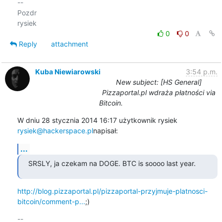
-- 

Pozdr

0
0
Reply
attachment
Kuba Niewiarowski
3:54 p.m.
New subject: [HS General]
Pizzaportal.pl wdraża płatności via
Bitcoin.
W dniu 28 stycznia 2014 16:17 użytkownik rysiek 
rysiek@hackerspace.pl
napisał:
...
SRSLY, ja czekam na DOGE. BTC is soooo last year.
http://blog.pizzaportal.pl/pizzaportal-przyjmuje-platnosci-
bitcoin/comment-p...
;)
-- 
