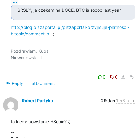
...
SRSLY, ja czekam na DOGE. BTC is soooo last year.
http://blog.pizzaportal.pl/pizzaportal-przyjmuje-platnosci-
bitcoin/comment-p...
;)
-- 

Pozdrawiam, Kuba

Niewiarowski.IT

0
0
Reply
attachment
Robert Partyka
29 Jan
1:56 p.m.
to kiedy powstanie HScoin? :)
--
