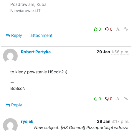
Pozdrawiam, Kuba

Niewiarowski.IT

0
0
Reply
attachment
Robert Partyka
29 Jan
1:56 p.m.
to kiedy powstanie HScoin? :)
--

BoBsoN
0
0
Reply
rysiek
28 Jan
3:17 p.m.
New subject: [HS General] Pizzaportal.pl wdraża