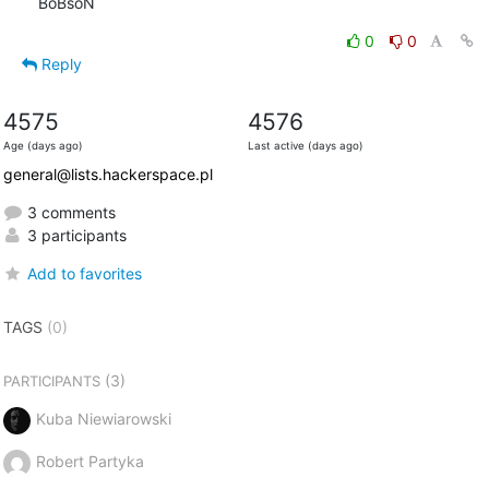
BoBsoN
0
0
Reply
4575
4576
Age (days ago)
Last active (days ago)
general@lists.hackerspace.pl
3 comments
3 participants
Add to favorites
TAGS
(0)
(3)
PARTICIPANTS
Kuba Niewiarowski
Robert Partyka