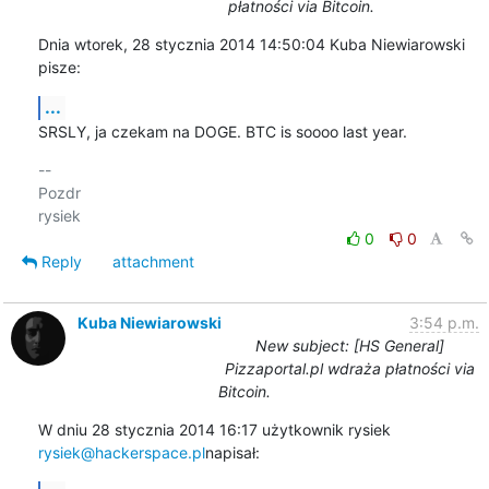
płatności via Bitcoin.
Dnia wtorek, 28 stycznia 2014 14:50:04 Kuba Niewiarowski 
pisze:
...
SRSLY, ja czekam na DOGE. BTC is soooo last year.
-- 

Pozdr

0
0
Reply
attachment
Kuba Niewiarowski
3:54 p.m.
New subject: [HS General]
Pizzaportal.pl wdraża płatności via
Bitcoin.
W dniu 28 stycznia 2014 16:17 użytkownik rysiek 
rysiek@hackerspace.pl
napisał: