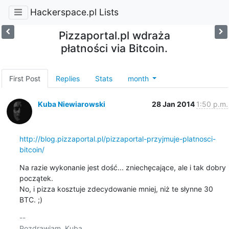
Hackerspace.pl Lists
Pizzaportal.pl wdraża
płatności via Bitcoin.
First Post
Replies
Stats
month
Kuba Niewiarowski
28 Jan 2014
1:50 p.m.
http://blog.pizzaportal.pl/pizzaportal-przyjmuje-platnosci-
bitcoin/
Na razie wykonanie jest dość... zniechęcające, ale i tak dobry 
początek.

No, i pizza kosztuje zdecydowanie mniej, niż te słynne 30 
BTC. ;)
-- 

Pozdrawiam, Kuba
