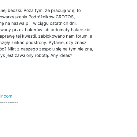
ej beczki. Poza tym, że pracuję w ę, to

Stowarzyszenia Podróżników CROTOS,

ę na nazwa.pl,  w ciągu ostatnich dni,

wany przez hakerów lub automaty hakerskie i

prawę tej kwestii, zablokowano nam forum, a

częły znikać podstrony. Pytanie, czy znasz

? Nikt z naszego zespołu się na tym nie zna,

yk jest zawalony robotą. Any ideas?
blr.com
----------
