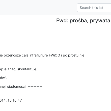
Fwd: prośba, prywata
przenoszę całą infrafiufiurę FWiOO i po prostu nie 

jcie znać, skontaktuję.
rów".
nej wiadomości  ----------
014, 15:16:47
