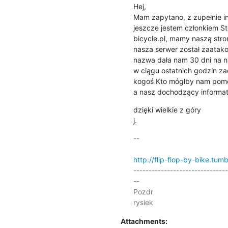
Hej,

Mam zapytano, z zupełnie inn
jeszcze jestem członkiem 
bicycle.pl, mamy naszą stron
nasza serwer został zaatako
nazwa dała nam 30 dni na na
w ciągu ostatnich godzin za
kogoś Kto mógłby nam pomóc
a nasz dochodzący informat
dzięki wielkie z góry

j.
-- 

http://flip-flop-by-bike.tum
-------------------------------
-- 

Pozdr

Attachments: