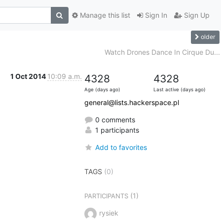
Manage this list
Sign In
Sign Up
older
Watch Drones Dance In Cirque Du...
1 Oct 2014
10:09 a.m.
4328
4328
Age (days ago)
Last active (days ago)
general@lists.hackerspace.pl
0 comments
1 participants
Add to favorites
TAGS
(0)
(1)
PARTICIPANTS
rysiek