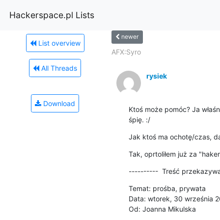
Hackerspace.pl Lists
newer
List overview
AFX:Syro
All Threads
rysiek
Download
Ktoś może pomóc? Ja właśnie 
śpię. :/
Jak ktoś ma ochotę/czas, da
Tak, oprtoliłem już za "hake
----------  Treść przekazywa
Temat: prośba, prywata

Data: wtorek, 30 września 2
Od: Joanna Mikulska