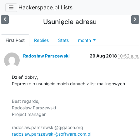
Hackerspace.pl Lists
Usunięcie adresu
First Post
Replies
Stats
month
Radosław Parszewski
29 Aug 2018
10:52 a.m.
Dzień dobry,

Poproszę o usunięcie moich danych z list mailingowych.
-- 

Best regards,

Radoslaw Parszewski

Project manager

radoslaw.parszewski@gigacon.org 
radoslaw.parszewski@software.com.pl