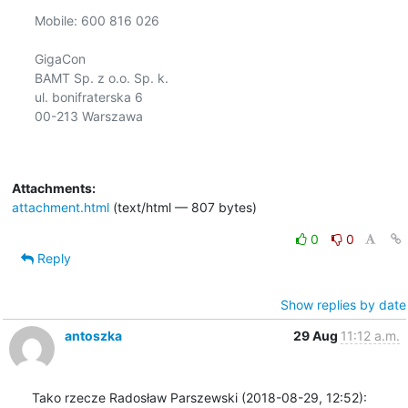
Mobile: 600 816 026

GigaCon

BAMT Sp. z o.o. Sp. k.

ul. bonifraterska 6

00-213 Warszawa

Attachments:
attachment.html
(text/html — 807 bytes)
0
0
Reply
Show replies by date
antoszka
29 Aug
11:12 a.m.
Tako rzecze Radosław Parszewski (2018-08-29, 12:52):