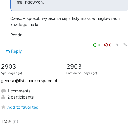
mailingowych.
Cześć – sposób wypisania się z listy masz w nagłówkach 
każdego maila.
Pozdr.,
0
0
Reply
2903
2903
Age (days ago)
Last active (days ago)
general@lists.hackerspace.pl
1 comments
2 participants
Add to favorites
TAGS
(0)