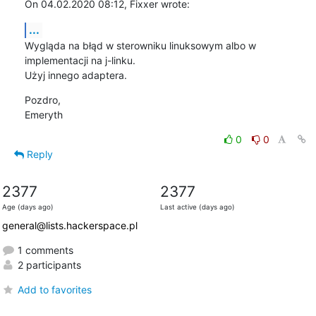
On 04.02.2020 08:12, Fixxer wrote:
...
Wygląda na błąd w sterowniku linuksowym albo w 
implementacji na j-linku.

Użyj innego adaptera.
Pozdro,

Emeryth
0
0
Reply
2377
2377
Age (days ago)
Last active (days ago)
general@lists.hackerspace.pl
1 comments
2 participants
Add to favorites