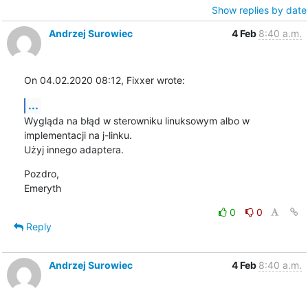
Show replies by date
Andrzej Surowiec
4 Feb
8:40 a.m.
On 04.02.2020 08:12, Fixxer wrote:
...
Wygląda na błąd w sterowniku linuksowym albo w 
implementacji na j-linku.

Użyj innego adaptera.
Pozdro,

Emeryth
0
0
Reply
Andrzej Surowiec
4 Feb
8:40 a.m.