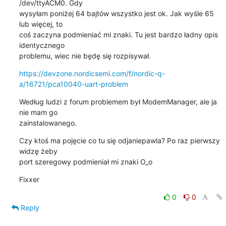
/dev/ttyACM0. Gdy 

wysyłam poniżej 64 bajtów wszystko jest ok. Jak wyśle 65 
lub więcej, to 

coś zaczyna podmieniać mi znaki. Tu jest bardzo ładny opis 
identycznego 

problemu, wiec nie będę się rozpisywał.
https://devzone.nordicsemi.com/f/nordic-q-
a/16721/pca10040-uart-problem
Według ludzi z forum problemem był ModemManager, ale ja 
nie mam go 

zainstalowanego.
Czy ktoś ma pojęcie co tu się odjaniepawla? Po raz pierwszy 
widzę żeby 

port szeregowy podmieniał mi znaki O_o
Fixxer
0
0
Reply