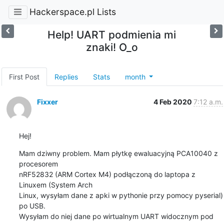
Hackerspace.pl Lists
Help! UART podmienia mi
znaki! O_o
First Post
Replies
Stats
month
Fixxer
4 Feb 2020
7:12 a.m.
Hej!
Mam dziwny problem. Mam płytkę ewaluacyjną PCA10040 z 
procesorem 

nRF52832 (ARM Cortex M4) podłączoną do laptopa z 
Linuxem (System Arch 

Linux, wysyłam dane z apki w pythonie przy pomocy pyserial) 
po USB. 

Wysyłam do niej dane po wirtualnym UART widocznym pod 