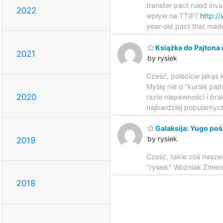
transfer pact ruled inv
2022
wpływ na TTIP?
http:/
year-old pact that made
Książka do Pajtona d
2021
by rysiek
Cześć, polecicie jakąś
Myślę nie o "kursie pa
2020
razie niepewności i bra
najbardziej popularnyc
Galaksija: Yugo po
by rysiek
2019
Cześć, takie coś nasz
"rysiek" Woźniak Zmien
2018