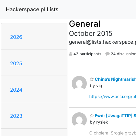
Hackerspace.pl Lists
General
October 2015
2026
general@lists.hackerspace.
43 participants
24 discussio
2025
China’s Nightmarish
by viq
2024
https://www.aclu.org/b
Fwd: [UwagaTTIP] Sa
2023
by rysiek
O cholera. Srogie grzy