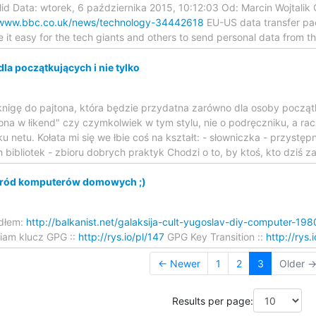
alid Data: wtorek, 6 października 2015, 10:12:03 Od: Marcin Wojtalik 
/www.bbc.co.uk/news/technology-34442618
EU-US data transfer pact
 it easy for the tech giants and others to send personal data from 
la początkujących i nie tylko
 knigę do pajtona, która będzie przydatna zarówno dla osoby początk
jtona w łikend" czy czymkolwiek w tym stylu, nie o podręczniku, a 
ku netu. Kołata mi się we łbie coś na kształt: - słowniczka - przystę
h bibliotek - zbioru dobrych praktyk Chodzi o to, by ktoś, kto dziś
śród komputerów domowych ;)
edłem:
http://balkanist.net/galaksija-cult-yugoslav-diy-computer-1980
iam klucz GPG ::
http://rys.io/pl/147
GPG Key Transition ::
http://rys.
← Newer
1
2
3
Older 
Results per page: