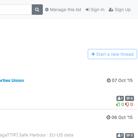
Manage this list
Sign In
Sign Up
Start a n
ew thread
erties Union
07 Oct '15
1
0
0
0
06 Oct '15
wagaTTIP] Safe Harbour : EU-US data
1
0