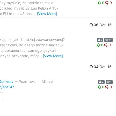
Czy myślicie, że będzie to miało
0
0
 ruled invalid By Leo Kelion A 15-
the EU to the US has
…
[View More]
06 Oct '15
ującej, jak i bardziej zaawansowanej?
7
11
raczej czymś, do czego można sięgać w
0
0
pnej dokumentacji samego języka i
 zaczyna przygodę, mógł
…
[View More]
04 Oct '15
s-lives/
-- Pozdrawiam, Michał
2
1
io/en/147
0
0
→