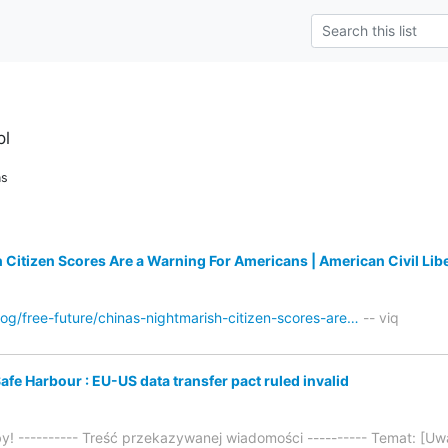
pl
ns
 Citizen Scores Are a Warning For Americans | American Civil Lib
log/free-future/chinas-nightmarish-citizen-scores-are…
-- viq
fe Harbour : EU-US data transfer pact ruled invalid
by! ---------- Treść przekazywanej wiadomości ---------- Temat: [U