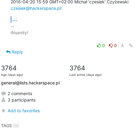
2016-04-20 15:59 GMT+02:00 Michał 'czesiek' Czyżewski 
czesiek@hackerspace.pl
:
...
-- 

iNsanity!

0
0
Reply
3764
3764
Age (days ago)
Last active (days ago)
general@lists.hackerspace.pl
2 comments
3 participants
Add to favorites
TAGS
(0)