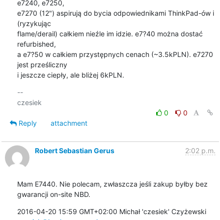
e7240, e7250,

e7270 (12") aspirują do bycia odpowiednikami ThinkPad-ów i 
(ryzykując

flame/derail) całkiem nieźle im idzie. e7?40 można dostać 
refurbished,

a e7?50 w całkiem przystępnych cenach (~3.5kPLN). e7270 
jest prześliczny

i jeszcze ciepły, ale bliżej 6kPLN.
-- 

0
0
Reply
attachment
Robert Sebastian Gerus
2:02 p.m.
Mam E7440. Nie polecam, zwłaszcza jeśli zakup byłby bez 
gwarancji on-site NBD.
2016-04-20 15:59 GMT+02:00 Michał 'czesiek' Czyżewski 