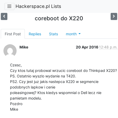
Hackerspace.pl Lists
coreboot do X220
First Post
Replies
Stats
month
Mike
20 Apr 2016
12:48 p.m.
Czesc,

Czy ktos tutaj probowal wrzucic coreboot do Thinkpad X220?

PS. Ostatnio wyszlo wydanie na T420.

PS2. Czy jest juz jakis nastepca X220 w segmencie 
podobnych lapkow i cenie

poleasingowej? Ktos kiedys wspomnial o Dell lecz nie 
pamietam modelu.

Pozdro

Mike