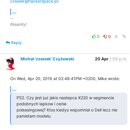
czesiek@hackerspace.pl
:
...
-- 

iNsanity!

0
0
Reply
Michał 'czesiek' Czyżewski
20 Apr
1:59 p.m.
On Wed, Apr 20, 2016 at 02:48:41PM +0200, Mike wrote:
...
PS2. Czy jest juz jakis nastepca X220 w segmencie 
podobnych lapkow i cenie

poleasingowej? Ktos kiedys wspomnial o Dell lecz nie 
pamietam modelu.