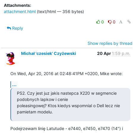
Attachments:
attachment.html
(text/html — 356 bytes)
0
0
Reply
Show replies by thread
Michał 'czesiek' Czyżewski
20 Apr
1:59 p.m.
On Wed, Apr 20, 2016 at 02:48:41PM +0200, Mike wrote:
...
PS2. Czy jest juz jakis nastepca X220 w segmencie 
podobnych lapkow i cenie

poleasingowej? Ktos kiedys wspomnial o Dell lecz nie 
pamietam modelu.
Podejrzewam linię Latutude - e7440, e7450, e7470 (14") i 