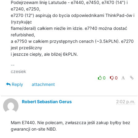
Podejrzewam linię Latutude - e7440, e7450, e7470 (14") i 
e7240, e7250,

e7270 (12") aspirują do bycia odpowiednikami ThinkPad-ów i 
(ryzykując

flame/derail) całkiem nieźle im idzie. e7?40 można dostać 
refurbished,

a e7?50 w całkiem przystępnych cenach (~3.5kPLN). e7270 
jest prześliczny

i jeszcze ciepły, ale bliżej 6kPLN.
-- 

0
0
Reply
attachment
Robert Sebastian Gerus
2:02 p.m.
Mam E7440. Nie polecam, zwłaszcza jeśli zakup byłby bez 
gwarancji on-site NBD.