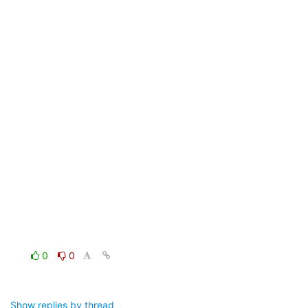
0
0
Show replies by thread