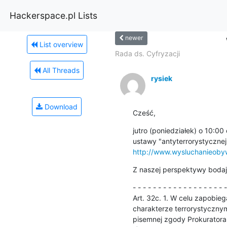
Hackerspace.pl Lists
newer
List overview
Rada ds. Cyfryzacji
All Threads
rysiek
Download
Cześć,
jutro (poniedziałek) o 10:00
http://www.wysluchanieobyw
Z naszej perspektywy bodaj 
- - - - - - - - - - - - - - - - - - -
Art. 32c. 1. W celu zapobieg
charakterze terrorystyczny
pisemnej zgody Prokuratora