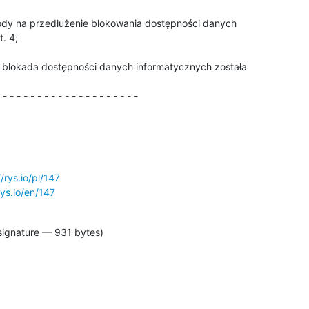
 4;

 - - - - - - - - - - - - - - - - - - - -
//rys.io/pl/147
rys.io/en/147
signature — 931 bytes)