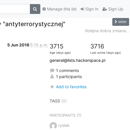
Manage this list
Sign In
Sign Up
older
 "antyterrorystycznej"
Kolejna dobra zmiana...
5 Jun 2016
5:15 p.m.
3715
3716
Age (days ago)
Last active (days ago)
general@lists.hackerspace.pl
1 comments
1 participants
Add to favorites
TAGS
(0)
(1)
PARTICIPANTS
rysiek