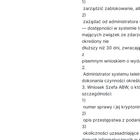
1)

 zarządzić zablokowanie, albo

2)

 zażądać od administratora systemu teleinformatycznego zablokowania

— dostępności w systemie t
mających związek ze zdarze
określony nie

dłuższy niż 30 dni, zwraca
z

pisemnym wnioskiem o wydan
2.

 Administrator systemu teleinformatycznego jest obowiązany do natychmiastowego 

dokonania czynności okreś
3. Wniosek Szefa ABW, o któ
szczególności:

1)

 numer sprawy i jej kryptonim, jeżeli został jej nadany;

2)

 opis przestępstwa z podaniem, w miarę możliwości, jego kwalifikacji prawnej;

3)

 okoliczności uzasadniające potrzebę zablokowania dostępności określonych

danych informatycznych w s