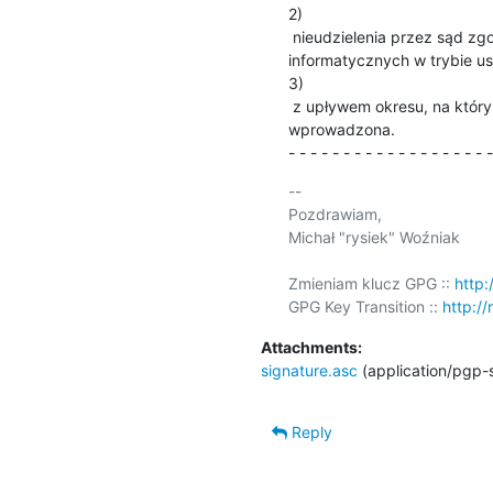
2)

 nieudzielenia przez sąd zgody na przedłużenie blokowania dostępności danych

informatycznych w trybie ust.
3)

 z upływem okresu, na który blokada dostępności danych informatycznych została

wprowadzona.

- - - - - - - - - - - - - - - - - - -
-- 

Pozdrawiam,

Michał "rysiek" Woźniak

Zmieniam klucz GPG :: 
http:
GPG Key Transition :: 
http://
Attachments:
signature.asc
(application/pgp-
Reply