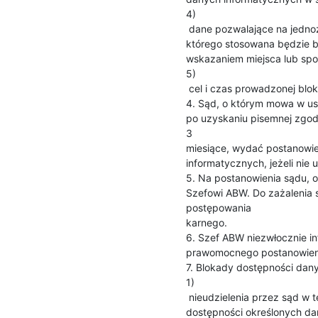
4)

 dane pozwalające na jednoznaczne określenie podmiotu lub przedmiotu, wobec

którego stosowana będzie b
wskazaniem miejsca lub spos
5)

 cel i czas prowadzonej blokady dostępności danych informatycznych.

4. Sąd, o którym mowa w ust
po uzyskaniu pisemnej zgody
3

miesiące, wydać postanowie
informatycznych, jeżeli nie 
5. Na postanowienia sądu, o 
Szefowi ABW. Do zażalenia s
postępowania

karnego.

6. Szef ABW niezwłocznie inf
prawomocnego postanowieni
7. Blokady dostępności dany
1)

 nieudzielenia przez sąd w terminie 5 dni zgody na zarządzenie zablokowania

dostępności określonych da