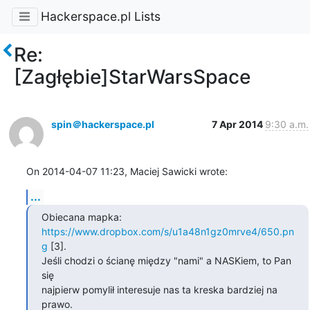
Hackerspace.pl Lists
Re:
[Zagłębie]StarWarsSpace
spin＠hackerspace.pl
7 Apr 2014
9:30 a.m.
On 2014-04-07 11:23, Maciej Sawicki wrote:
...
Obiecana mapka: 
https://www.dropbox.com/s/u1a48n1gz0mrve4/650.pn
g
 [3].

Jeśli chodzi o ścianę między "nami" a NASKiem, to Pan 
się

najpierw pomylił interesuje nas ta kreska bardziej na 
prawo.