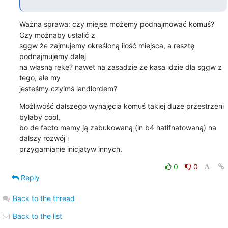
Ważna sprawa: czy miejse możemy podnajmować komuś? 
Czy możnaby ustalić z 

sggw że zajmujemy określoną ilość miejsca, a resztę 
podnajmujemy dalej 

na własną rękę? nawet na zasadzie że kasa idzie dla sggw z 
tego, ale my 

jesteśmy czyimś landlordem?
Możliwość dalszego wynajęcia komuś takiej duże przestrzeni 
byłaby cool, 

bo de facto mamy ją zabukowaną (in b4 hatifnatowaną) na 
dalszy rozwój i 

przygarnianie inicjatyw innych.
0
0
Reply
Back to the thread
Back to the list