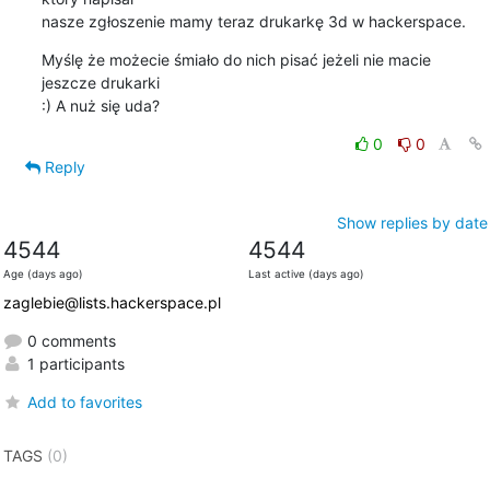
nasze zgłoszenie mamy teraz drukarkę 3d w hackerspace.
Myślę że możecie śmiało do nich pisać jeżeli nie macie 
jeszcze drukarki 

:) A nuż się uda?
0
0
Reply
Show replies by date
4544
4544
Age (days ago)
Last active (days ago)
zaglebie@lists.hackerspace.pl
0 comments
1 participants
Add to favorites
TAGS
(0)