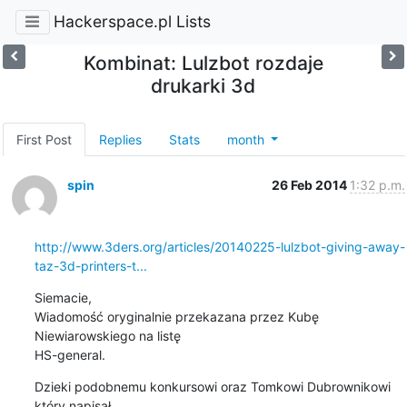
Hackerspace.pl Lists
Kombinat: Lulzbot rozdaje
drukarki 3d
First Post
Replies
Stats
month
spin
26 Feb 2014
1:32 p.m.
http://www.3ders.org/articles/20140225-lulzbot-giving-away-
taz-3d-printers-t...
Siemacie,

Wiadomość oryginalnie przekazana przez Kubę 
Niewiarowskiego na listę 

HS-general.
Dzieki podobnemu konkursowi oraz Tomkowi Dubrownikowi 
który napisał 
