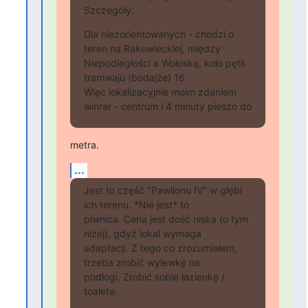
Szczegóły:
Dla niezorientowanych - chodzi o 
teren na Rakowieckiej, między

Niepodległości a Wołoską, koło pętli 
tramwaju (bodajże) 16.

Więc lokalizacyjnie moim zdaniem 
winrar - centrum i 4 minuty pieszo do
metra.
...
Jest to część "Pawilonu IV" w głębi 
ich terenu. *Nie jest* to

piwnica. Cena jest dość niska (o tym 
niżej), gdyż lokal wymaga

adaptacji. Z tego co zrozumiałem, 
trzeba zrobić wylewkę na

podłogi. Zrobić sobie łazienkę / 
toaletę.