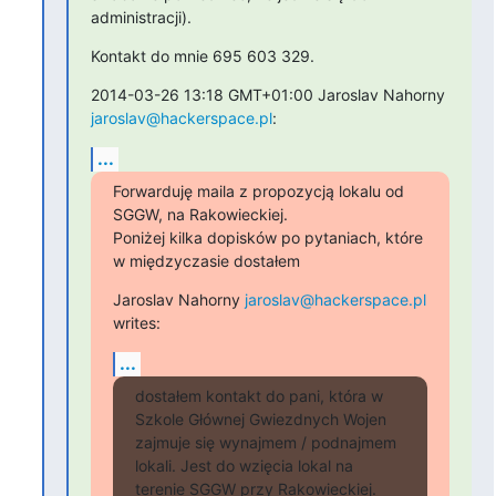
administracji).
Kontakt do mnie 695 603 329.
2014-03-26 13:18 GMT+01:00 Jaroslav Nahorny 
jaroslav@hackerspace.pl
:
...
Forwarduję maila z propozycją lokalu od 
SGGW, na Rakowieckiej.

Poniżej kilka dopisków po pytaniach, które 
w międzyczasie dostałem
Jaroslav Nahorny 
jaroslav@hackerspace.pl
writes:
...
dostałem kontakt do pani, która w 
Szkole Głównej Gwiezdnych Wojen

zajmuje się wynajmem / podnajmem 
lokali. Jest do wzięcia lokal na

terenie SGGW przy Rakowieckiej. 