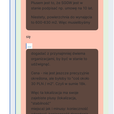
Plusem jest to, że SGGW jest w 
stanie podpisać np. umowę na 10 lat.
Niestety, powierzchnia do wynajęcia 
to 600-630 m2. Więc musielibyśmy
się
...
dogadać z przynajmniej dwiema 
organizacjami, by być w stanie to

udźwignąć.
Cena - nie jest jeszcze precyzyjnie 
określona, ale byłoby to "coś około

30 PLN / m2". Czyli w sumie 18k.
Więc ta lokalizacja ma swoje 
zajebiste plusy (lokalizacja, 
"stabilność"

miejsca) jak i minusy: konieczność 
adaptacji, konieczność dogadania
