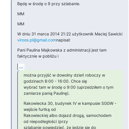
Będę w środę o 9 przy szlabanie.
MM
MM
W dniu 31 marca 2014 21:22 użytkownik Maciej Sawicki 
viroos.pl@gmail.com
napisał:
Pani Paulina Majkowska z administracji jest tam 
faktycznie w pobliżu i
...
można przyjść w dowolny dzień roboczy w 
godzinach 8:00 - 16:00. Chce się

wybrać tam w środę o 9:00 (uprzedziłem o tym 
zamiarze panią Paulinę).
Rakowiecka 30, budynek IV w kampusie SGGW - 
wejście furtką od

Rakowieckiej albo dojazd drogą, samochodem 
od niepodległości (przy

szlabanie powiedzieć, że jedzie się do 