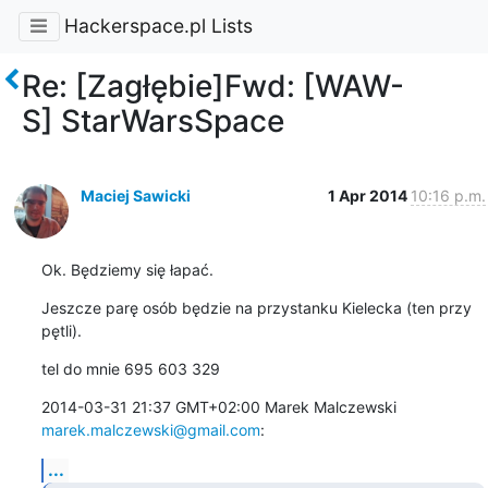
Hackerspace.pl Lists
Re: [Zagłębie]Fwd: [WAW-
S] StarWarsSpace
Maciej Sawicki
1 Apr 2014
10:16 p.m.
Ok. Będziemy się łapać.
Jeszcze parę osób będzie na przystanku Kielecka (ten przy 
pętli).
tel do mnie 695 603 329
2014-03-31 21:37 GMT+02:00 Marek Malczewski 
marek.malczewski@gmail.com
:
...