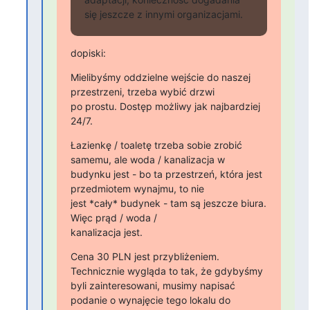
się jeszcze z innymi organizacjami.
dopiski:
Mielibyśmy oddzielne wejście do naszej 
przestrzeni, trzeba wybić drzwi

po prostu. Dostęp możliwy jak najbardziej 
24/7.
Łazienkę / toaletę trzeba sobie zrobić 
samemu, ale woda / kanalizacja w

budynku jest - bo ta przestrzeń, która jest 
przedmiotem wynajmu, to nie

jest *cały* budynek - tam są jeszcze biura. 
Więc prąd / woda /

kanalizacja jest.
Cena 30 PLN jest przybliżeniem. 
Technicznie wygląda to tak, że gdybyśmy

byli zainteresowani, musimy napisać 
podanie o wynajęcie tego lokalu do
