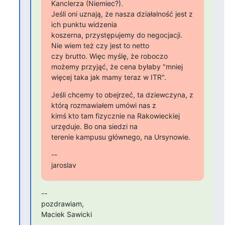
Kanclerza (Niemiec?).

Jeśli oni uznają, że nasza działalność jest z 
ich punktu widzenia

koszerna, przystępujemy do negocjacji. 
Nie wiem też czy jest to netto

czy brutto. Więc myślę, że roboczo 
możemy przyjąć, że cena byłaby "mniej

więcej taka jak mamy teraz w ITR".
Jeśli chcemy to obejrzeć, ta dziewczyna, z 
którą rozmawiałem umówi nas z

kimś kto tam fizycznie na Rakowieckiej 
urzęduje. Bo ona siedzi na

terenie kampusu głównego, na Ursynowie.
--

jaroslav
--

pozdrawiam,

Maciek Sawicki