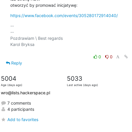
otworzyć by promować inicjatywę:
https://www.facebook.com/events/305280172914040/
-- 

--

Pozdrawiam \ Best regards

Karol Bryksa

0
0
Reply
5004
5033
Age (days ago)
Last active (days ago)
wro@lists.hackerspace.pl
7 comments
4 participants
Add to favorites