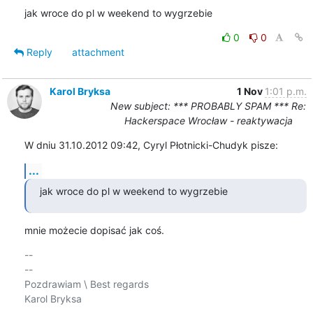
jak wroce do pl w weekend to wygrzebie
0
0
Reply
attachment
Karol Bryksa
1 Nov
1:01 p.m.
New subject: *** PROBABLY SPAM *** Re:
Hackerspace Wrocław - reaktywacja
W dniu 31.10.2012 09:42, Cyryl Płotnicki-Chudyk pisze:
...
jak wroce do pl w weekend to wygrzebie
mnie możecie dopisać jak coś.
-- 

--

Pozdrawiam \ Best regards

Karol Bryksa
