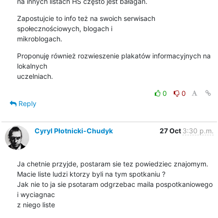
na innych listach HS często jest bałagan.
Zapostujcie to info też na swoich serwisach 
społecznościowych, blogach i 

mikroblogach.
Proponuję również rozwieszenie plakatów informacyjnych na 
lokalnych 

uczelniach.
0
0
Reply
Cyryl Płotnicki-Chudyk
27 Oct
3:30 p.m.
Ja chetnie przyjde, postaram sie tez powiedziec znajomym.

Macie liste ludzi ktorzy byli na tym spotkaniu ?

Jak nie to ja sie psotaram odgrzebac maila pospotkaniowego 
i wyciagnac

z niego liste