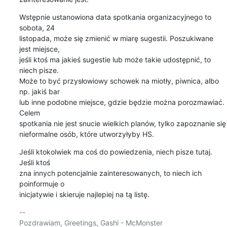
Wstępnie ustanowiona data spotkania organizacyjnego to 
sobota, 24 

listopada, może się zmienić w miarę sugestii. Poszukiwane 
jest miejsce, 

jeśli ktoś ma jakieś sugestie lub może takie udostępnić, to 
niech pisze. 

Może to być przysłowiowy schowek na miotły, piwnica, albo 
np. jakiś bar 

lub inne podobne miejsce, gdzie będzie można porozmawiać. 
Celem 

spotkania nie jest snucie wielkich planów, tylko zapoznanie się 

nieformalne osób, które utworzyłyby HS.
Jeśli ktokolwiek ma coś do powiedzenia, niech pisze tutaj. 
Jeśli ktoś 

zna innych potencjalnie zainteresowanych, to niech ich 
poinformuje o 

inicjatywie i skieruje najlepiej na tą listę.
-- 

Pozdrawiam, Greetings, Gashi - McMonster
