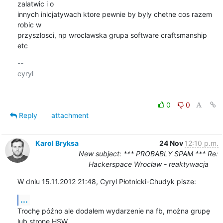
zalatwic i o

innych inicjatywach ktore pewnie by byly chetne cos razem 
robic w

przyszlosci, np wroclawska grupa software craftsmanship 
etc
-- 

cyryl

0
0
Reply
attachment
Karol Bryksa
24 Nov
12:10 p.m.
New subject: *** PROBABLY SPAM *** Re:
Hackerspace Wrocław - reaktywacja
W dniu 15.11.2012 21:48, Cyryl Płotnicki-Chudyk pisze:
...
Trochę późno ale dodałem wydarzenie na fb, można grupę 
lub stronę HSW
