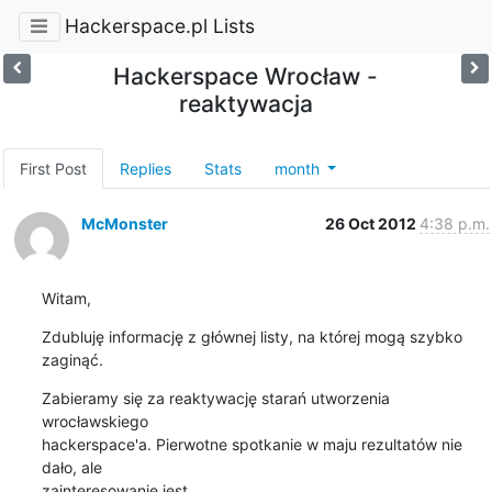
Hackerspace.pl Lists
Hackerspace Wrocław -
reaktywacja
First Post
Replies
Stats
month
McMonster
26 Oct 2012
4:38 p.m.
Witam,
Zdubluję informację z głównej listy, na której mogą szybko 
zaginąć.
Zabieramy się za reaktywację starań utworzenia 
wrocławskiego 

hackerspace'a. Pierwotne spotkanie w maju rezultatów nie 
dało, ale 

zainteresowanie jest.