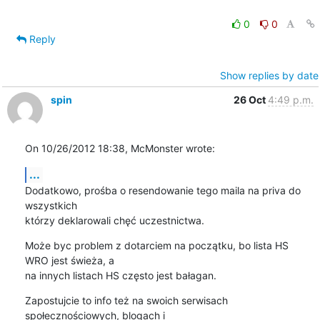
0
0
Reply
Show replies by date
spin
26 Oct
4:49 p.m.
On 10/26/2012 18:38, McMonster wrote:
...
Dodatkowo, prośba o resendowanie tego maila na priva do 
wszystkich 

którzy deklarowali chęć uczestnictwa.
Może byc problem z dotarciem na początku, bo lista HS 
WRO jest świeża, a 

na innych listach HS często jest bałagan.
Zapostujcie to info też na swoich serwisach 
społecznościowych, blogach i 
