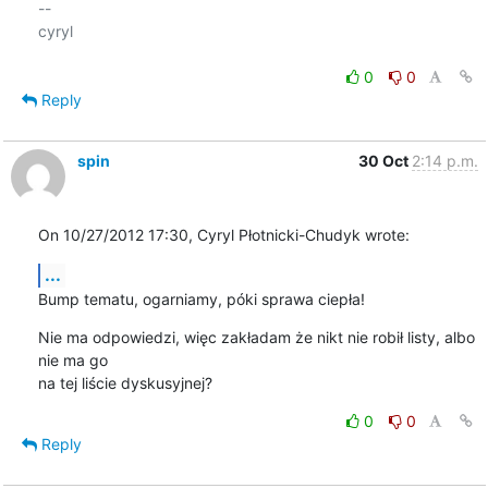
-- 

cyryl

0
0
Reply
spin
30 Oct
2:14 p.m.
On 10/27/2012 17:30, Cyryl Płotnicki-Chudyk wrote:
...
Bump tematu, ogarniamy, póki sprawa ciepła!
Nie ma odpowiedzi, więc zakładam że nikt nie robił listy, albo 
nie ma go 

na tej liście dyskusyjnej?
0
0
Reply