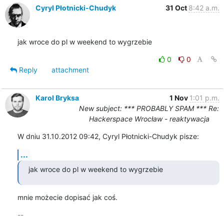
Cyryl Płotnicki-Chudyk
31 Oct
8:42 a.m.
jak wroce do pl w weekend to wygrzebie
0
0
Reply
attachment
Karol Bryksa
1 Nov
1:01 p.m.
New subject: *** PROBABLY SPAM *** Re:
Hackerspace Wrocław - reaktywacja
W dniu 31.10.2012 09:42, Cyryl Płotnicki-Chudyk pisze:
...
jak wroce do pl w weekend to wygrzebie
mnie możecie dopisać jak coś.
-- 
