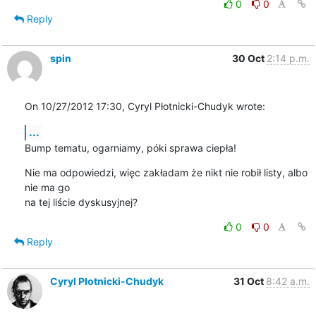
0
0
Reply
spin
30 Oct
2:14 p.m.
On 10/27/2012 17:30, Cyryl Płotnicki-Chudyk wrote:
...
Bump tematu, ogarniamy, póki sprawa ciepła!
Nie ma odpowiedzi, więc zakładam że nikt nie robił listy, albo 
nie ma go 

na tej liście dyskusyjnej?
0
0
Reply
Cyryl Płotnicki-Chudyk
31 Oct
8:42 a.m.