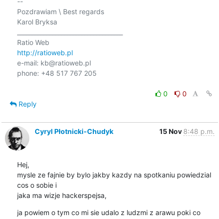
--

Pozdrawiam \ Best regards

Karol Bryksa

____________________________________

http://ratioweb.pl
e-mail: kb@ratioweb.pl

phone: +48 517 767 205

0
0
Reply
Cyryl Płotnicki-Chudyk
15 Nov
8:48 p.m.
Hej,

mysle ze fajnie by bylo jakby kazdy na spotkaniu powiedzial 
cos o sobie i

jaka ma wizje hackerspejsa,
ja powiem o tym co mi sie udalo z ludzmi z arawu poki co 