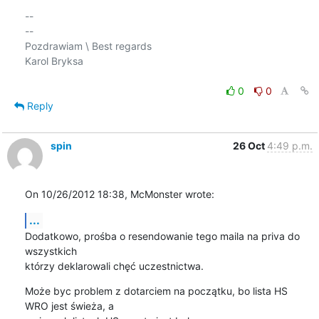
-- 

--

Pozdrawiam \ Best regards

Karol Bryksa

0
0
Reply
spin
26 Oct
4:49 p.m.
On 10/26/2012 18:38, McMonster wrote:
...
Dodatkowo, prośba o resendowanie tego maila na priva do 
wszystkich 

którzy deklarowali chęć uczestnictwa.
Może byc problem z dotarciem na początku, bo lista HS 
WRO jest świeża, a 
