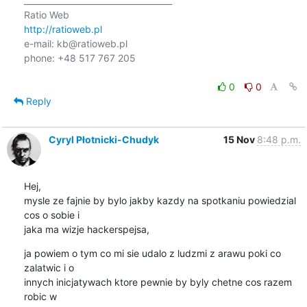
____________________________________

http://ratioweb.pl
e-mail: kb@ratioweb.pl

phone: +48 517 767 205

0
0
Reply
Cyryl Płotnicki-Chudyk
15 Nov
8:48 p.m.
Hej,

mysle ze fajnie by bylo jakby kazdy na spotkaniu powiedzial 
cos o sobie i

jaka ma wizje hackerspejsa,
ja powiem o tym co mi sie udalo z ludzmi z arawu poki co 
zalatwic i o

innych inicjatywach ktore pewnie by byly chetne cos razem 
robic w
