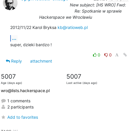
New subject: [HS WRO] Fwd:
Re: Spotkanie w sprawie
Hackerspace we Wrocławiu
2012/11/22 Karol Bryksa 
kb@ratioweb.pl
...
super, dzieki bardzo !
0
0
Reply
attachment
5007
5007
Age (days ago)
Last active (days ago)
wro@lists.hackerspace.pl
1 comments
2 participants
Add to favorites