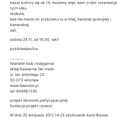
bazar kończy się ok 14, możemy więc wam zrobic rezerwacje 
tych kilku

stolików,

jesli nie macie nic przeciwko to w tlnej, bardziej spokojnej i 
kameralnej

sali.
sobota 24.11, od 16.00, tak?
pozdrawiam/iza.
.._..._..._

falanster klub i księgarnia

sklep/kawiarnia fair trade

ul. św. antoniego 23

50-073 wrocław

www.falanster.pl

tel: 609661330
projekt ekonomii partycypacyjnej

fundacja projekt caracol
W dniu 20 listopada 2012 14:23 użytkownik Karol Bryksa 