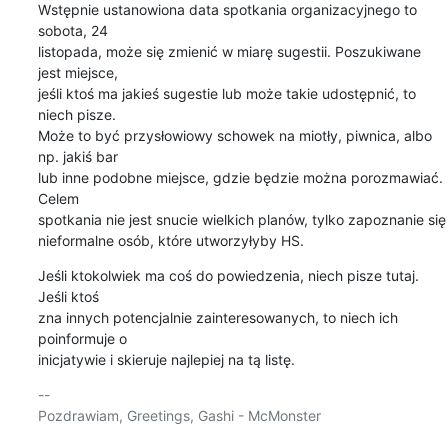
Wstępnie ustanowiona data spotkania organizacyjnego to 
sobota, 24 

listopada, może się zmienić w miarę sugestii. Poszukiwane 
jest miejsce, 

jeśli ktoś ma jakieś sugestie lub może takie udostępnić, to 
niech pisze. 

Może to być przysłowiowy schowek na miotły, piwnica, albo 
np. jakiś bar 

lub inne podobne miejsce, gdzie będzie można porozmawiać. 
Celem 

spotkania nie jest snucie wielkich planów, tylko zapoznanie się 

nieformalne osób, które utworzyłyby HS.
Jeśli ktokolwiek ma coś do powiedzenia, niech pisze tutaj. 
Jeśli ktoś 

zna innych potencjalnie zainteresowanych, to niech ich 
poinformuje o 

inicjatywie i skieruje najlepiej na tą listę.
-- 

Pozdrawiam, Greetings, Gashi - McMonster
