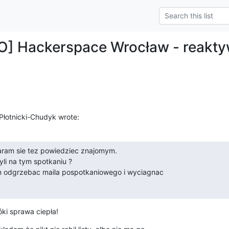
O] Hackerspace Wrocław - reakty
Płotnicki-Chudyk wrote:
aram sie tez powiedziec znajomym.

yli na tym spotkaniu ?

am odgrzebac maila pospotkaniowego i wyciagnac

ki sprawa ciepła!