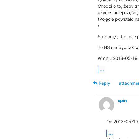
Chodzi o to, żeby z
użycie mniej części, 
(Pojęcie powstało na
/
Spróbuję jutro, na s
To HS ma być tak wy
W dniu 2013-05-19 1
...
Reply
attachme
spin
On 2013-05-19 
...