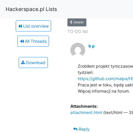
Hackerspace.pl Lists
newer
List overview
TO-DO list
All Threads
b p
Download
Zrobiłem projekt tymczasow
https://github.com/malpa/
Praca jest w toku, będę uaktu
Więcej informacji na forum.
Attachments:
attachment.html
(text/html — 3
Reply