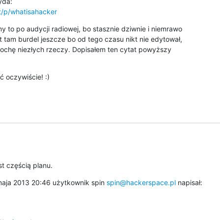
t/p/whatisahacker
 to po audycji radiowej, bo stasznie dziwnie i niemrawo 

t tam burdel jeszcze bo od tego czasu nikt nie edytował, 

trochę niezłych rzeczy. Dopisałem ten cytat powyższy 

 oczywiście! :)
st częścią planu.
aja 2013 20:46 użytkownik spin 
spin@hackerspace.pl
 napisał: