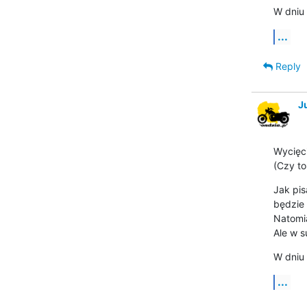
W dniu 
...
Reply
J
Wycięci
(Czy to
Jak pis
będzie 
Natomia
Ale w s
W dniu 
...