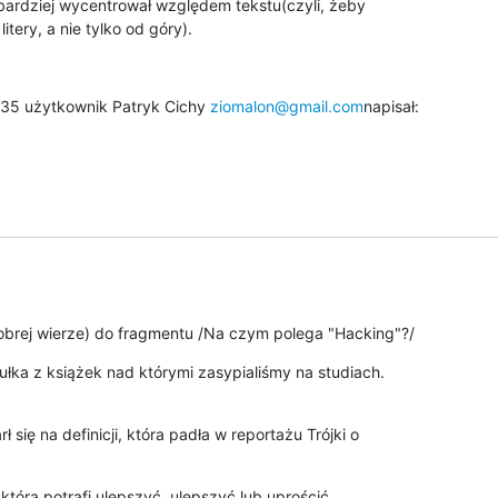
 bardziej wycentrował względem tekstu(czyli, żeby

itery, a nie tylko od góry).
35 użytkownik Patryk Cichy 
ziomalon@gmail.com
napisał:
obrej wierze) do fragmentu /Na czym polega "Hacking"?/
ułka z książek nad którymi zasypialiśmy na studiach.
 się na definicji, która padła w reportażu Trójki o 

która potrafi ulepszyć, ulepszyć lub uprościć.
