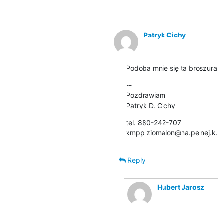
Patryk Cichy
Podoba mnie się ta broszura
--

Pozdrawiam

Patryk D. Cichy
tel. 880-242-707

xmpp ziomalon@na.pelnej.k.
Reply
Hubert Jarosz