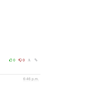
0
0
6:46 p.m.