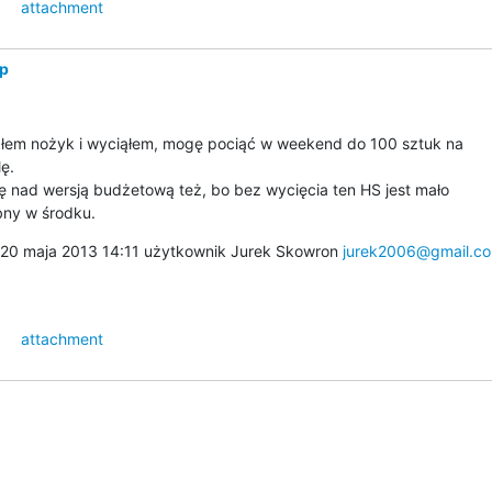
attachment
 p
łem nożyk i wyciąłem, mogę pociąć w weekend do 100 sztuk na

ę.

 nad wersją budżetową też, bo bez wycięcia ten HS jest mało

bny w środku.
 20 maja 2013 14:11 użytkownik Jurek Skowron 
jurek2006@gmail.c
attachment