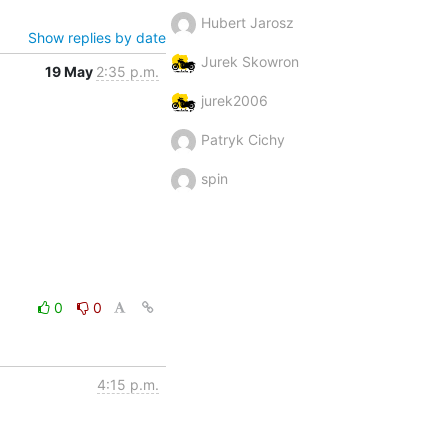
Hubert Jarosz
Show replies by date
Jurek Skowron
19 May
2:35 p.m.
jurek2006
Patryk Cichy
spin
0
0
4:15 p.m.