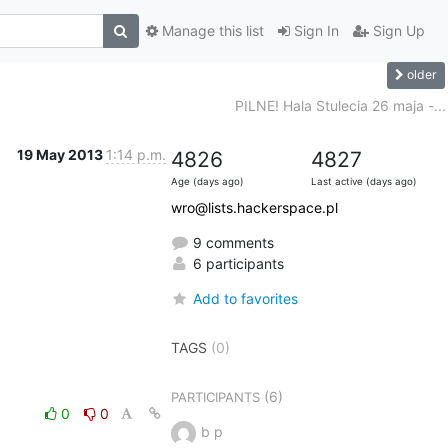
Manage this list
Sign In
Sign Up
older
PILNE! Hala Stulecia 26 maja -...
19 May 2013
1:14 p.m.
4826
4827
Age (days ago)
Last active (days ago)
wro@lists.hackerspace.pl
9 comments
6 participants
Add to favorites
TAGS
(0)
(6)
PARTICIPANTS
0
0
b p