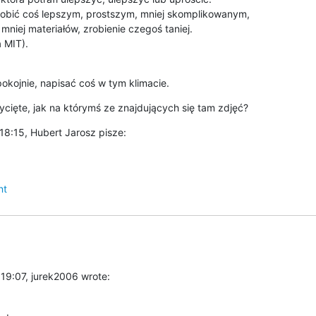
robić coś lepszym, prostszym, mniej skomplikowanym, 

mniej materiałów, zrobienie czegoś taniej.

 MIT).

pokojnie, napisać coś w tym klimacie.
cięte, jak na którymś ze znajdujących się tam zdjęć?
8:15, Hubert Jarosz pisze:
nt
19:07, jurek2006 wrote: