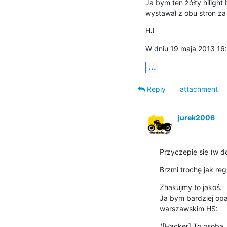
Ja bym ten żółty hilight
wystawał z obu stron za l
HJ
W dniu 19 maja 2013 16:
...
Reply
attachment
jurek2006
Przyczepię się (w d
Brzmi trochę jak reg
Zhakujmy to jakoś.

Ja bym bardziej oparł
warszawskim HS:
/[Hacker] To osoba, 