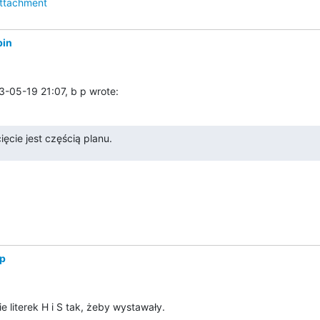
ttachment
pin
-05-19 21:07, b p wrote:
ęcie jest częścią planu.
 p
e literek H i S tak, żeby wystawały.