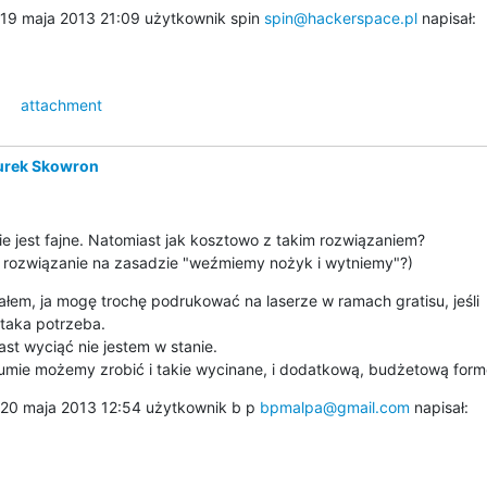
19 maja 2013 21:09 użytkownik spin 
spin@hackerspace.pl
 napisał:
attachment
urek Skowron
e jest fajne. Natomiast jak kosztowo z takim rozwiązaniem?

 rozwiązanie na zasadzie "weźmiemy nożyk i wytniemy"?)
ałem, ja mogę trochę podrukować na laserze w ramach gratisu, jeśli

taka potrzeba.

st wyciąć nie jestem w stanie.

umie możemy zrobić i takie wycinane, i dodatkową, budżetową form
20 maja 2013 12:54 użytkownik b p 
bpmalpa@gmail.com
 napisał: