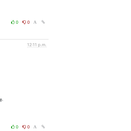
0
0
12:11 p.m.
ę.
0
0