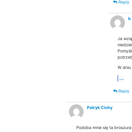
Reply
b
Ja wzią
niedziel
Pomyślę
potrze
W dniu
...
Reply
Patryk Cichy
Podoba mnie się ta broszura