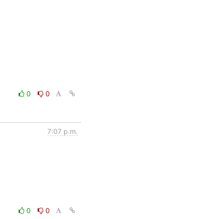
0
0
7:07 p.m.
0
0