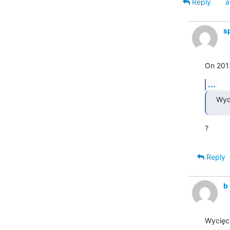
Reply
a
s
On 2013
...
Wyci
?
Reply
b
Wycięci