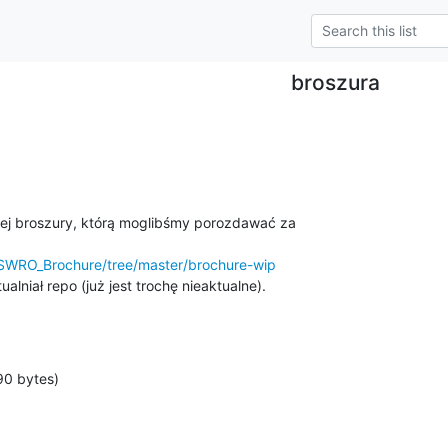
broszura
ej broszury, którą moglibśmy porozdawać za

HSWRO_Brochure/tree/master/brochure-wip
alniał repo (już jest trochę nieaktualne).

90 bytes)