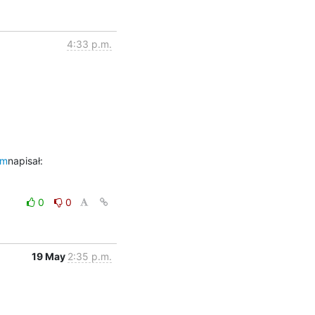
4:33 p.m.
om
napisał:
0
0
19 May
2:35 p.m.