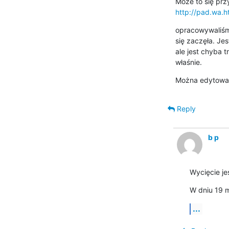
http://pad.wa.h
opracowywaliśmy
się zaczęła. Jes
ale jest chyba 
właśnie.
Można edytować
Reply
b p
Wycięcie je
W dniu 19 m
...