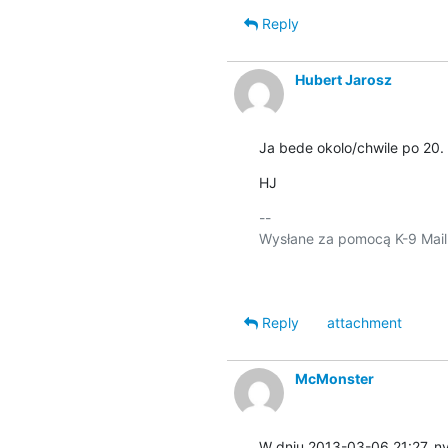
Reply
Hubert Jarosz
Ja bede okolo/chwile po 20.
HJ
-- 

Wysłane za pomocą K-9 Mail.
Reply
attachment
McMonster
W dniu 2013-03-06 21:27, ny