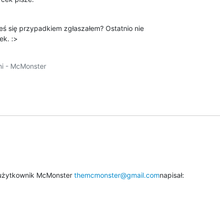
eś się przypadkiem zgłaszałem? Ostatnio nie

ek. :>
i - McMonster

użytkownik McMonster 
themcmonster@gmail.com
napisał: