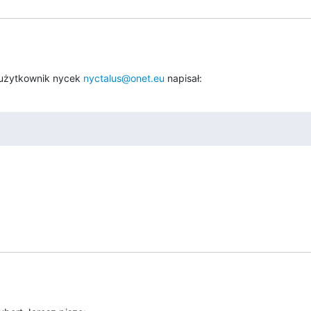
użytkownik nycek 
nyctalus@onet.eu
 napisał: