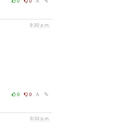
0
0
9:30 p.m.
0
0
9:32 p.m.