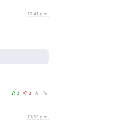
10:41 p.m.
0
0
10:52 p.m.