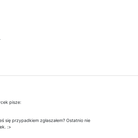


cek pisze:
eś się przypadkiem zgłaszałem? Ostatnio nie

ek. :>