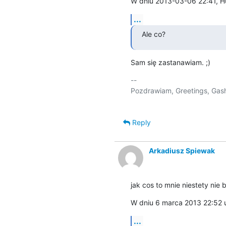
W dniu 2013-03-06 22:41, Hu
...
Ale co?
Sam się zastanawiam. ;)
-- 

Pozdrawiam, Greetings, Gash
Reply
Arkadiusz Spiewak
jak cos to mnie niestety nie b
W dniu 6 marca 2013 22:52 
...