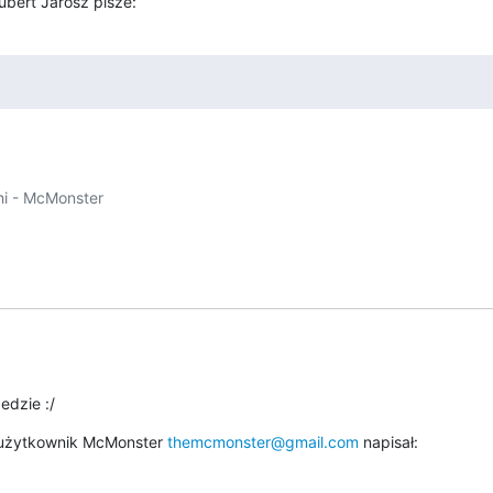
bert Jarosz pisze:
i - McMonster

edzie :/
użytkownik McMonster 
themcmonster@gmail.com
 napisał: