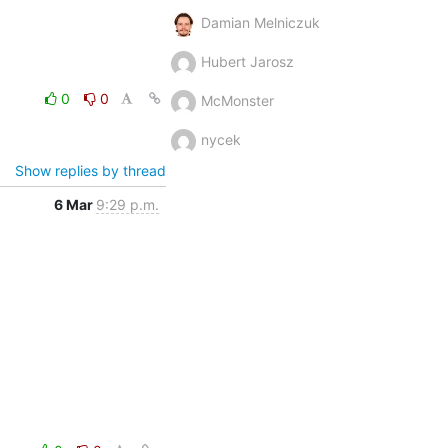
Damian Melniczuk
Hubert Jarosz
0
0
McMonster
nycek
Show replies by thread
6 Mar
9:29 p.m.