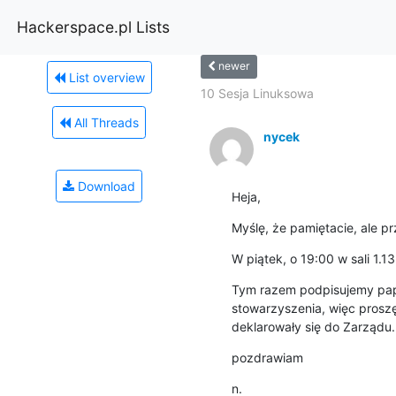
Hackerspace.pl Lists
newer
List overview
10 Sesja Linuksowa
All Threads
nycek
Download
Heja,
Myślę, że pamiętacie, ale 
W piątek, o 19:00 w sali 1.
Tym razem podpisujemy papie
stowarzyszenia, więc proszę
deklarowały się do Zarządu.
pozdrawiam
n.