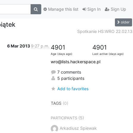
Manage this list
Sign In
Sign Up
older
piątek
Spotkanie HS:WRO 22.02.13
6 Mar 2013
9:27 p.m.
4901
4901
Age (days ago)
Last active (days ago)
wro@lists.hackerspace.pl
7 comments
5 participants
Add to favorites
TAGS
(0)
(5)
PARTICIPANTS
Arkadiusz Spiewak