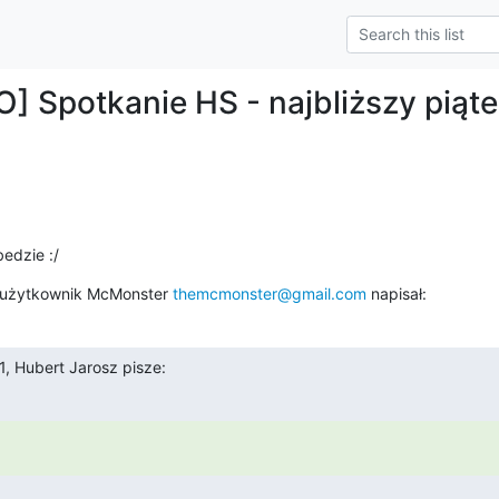
] Spotkanie HS - najbliższy piąt
bedzie :/
 użytkownik McMonster 
themcmonster@gmail.com
 napisał:
, Hubert Jarosz pisze: