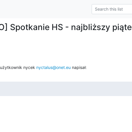
] Spotkanie HS - najbliższy piąt
 użytkownik nycek 
nyctalus@onet.eu
 napisał: