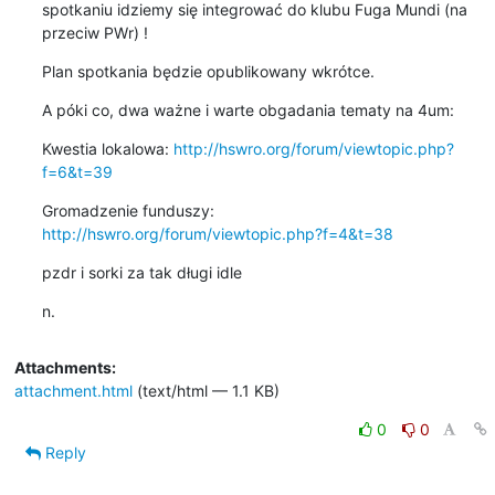
spotkaniu idziemy się integrować do klubu Fuga Mundi (na 
przeciw PWr) !
Plan spotkania będzie opublikowany wkrótce.
A póki co, dwa ważne i warte obgadania tematy na 4um:
Kwestia lokalowa: 
http://hswro.org/forum/viewtopic.php?
f=6&t=39
Gromadzenie funduszy: 
http://hswro.org/forum/viewtopic.php?f=4&t=38
pzdr i sorki za tak długi idle
n.
Attachments:
attachment.html
(text/html — 1.1 KB)
0
0
Reply