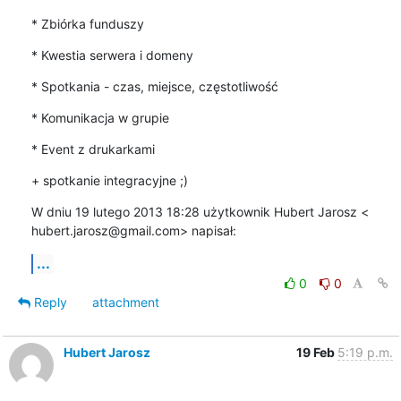
* Zbiórka funduszy
* Kwestia serwera i domeny
* Spotkania - czas, miejsce, częstotliwość
* Komunikacja w grupie
* Event z drukarkami
+ spotkanie integracyjne ;)
W dniu 19 lutego 2013 18:28 użytkownik Hubert Jarosz <

hubert.jarosz@gmail.com> napisał:
...
0
0
Reply
attachment
Hubert Jarosz
19 Feb
5:19 p.m.