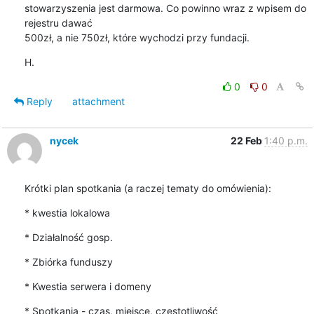
stowarzyszenia jest darmowa. Co powinno wraz z wpisem do 
rejestru dawać

500zł, a nie 750zł, które wychodzi przy fundacji.
H.
0
0
Reply
attachment
nycek
22 Feb
1:40 p.m.
Krótki plan spotkania (a raczej tematy do omówienia):
* kwestia lokalowa
* Działalność gosp.
* Zbiórka funduszy
* Kwestia serwera i domeny
* Spotkania - czas, miejsce, częstotliwość