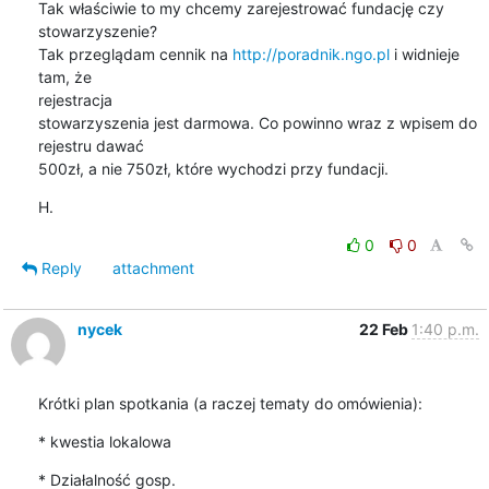
Tak właściwie to my chcemy zarejestrować fundację czy 
stowarzyszenie?

Tak przeglądam cennik na 
http://poradnik.ngo.pl
 i widnieje 
tam, że

rejestracja

stowarzyszenia jest darmowa. Co powinno wraz z wpisem do 
rejestru dawać

500zł, a nie 750zł, które wychodzi przy fundacji.
H.
0
0
Reply
attachment
nycek
22 Feb
1:40 p.m.
Krótki plan spotkania (a raczej tematy do omówienia):
* kwestia lokalowa
* Działalność gosp.