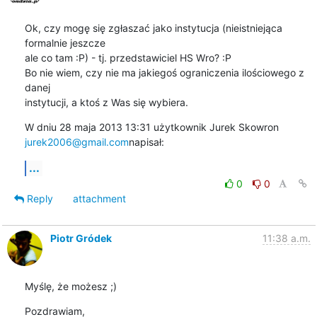
Ok, czy mogę się zgłaszać jako instytucja (nieistniejąca 
formalnie jeszcze

ale co tam :P) - tj. przedstawiciel HS Wro? :P

Bo nie wiem, czy nie ma jakiegoś ograniczenia ilościowego z 
danej

instytucji, a ktoś z Was się wybiera.
W dniu 28 maja 2013 13:31 użytkownik Jurek Skowron 
jurek2006@gmail.com
napisał:
...
0
0
Reply
attachment
Piotr Gródek
11:38 a.m.
Myślę, że możesz ;)
Pozdrawiam,
