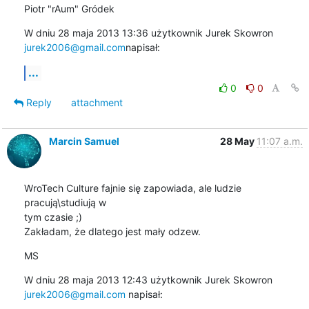
Piotr "rAum" Gródek
W dniu 28 maja 2013 13:36 użytkownik Jurek Skowron 
jurek2006@gmail.com
napisał:
...
0
0
Reply
attachment
Marcin Samuel
28 May
11:07 a.m.
WroTech Culture fajnie się zapowiada, ale ludzie 
pracują\studiują w

tym czasie ;)

Zakładam, że dlatego jest mały odzew.
MS
jurek2006@gmail.com
 napisał: