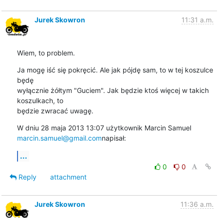
Jurek Skowron
11:31 a.m.
Wiem, to problem.
Ja mogę iść się pokręcić. Ale jak pójdę sam, to w tej koszulce 
będę

wyłącznie żółtym "Guciem". Jak będzie ktoś więcej w takich 
koszulkach, to

będzie zwracać uwagę.
marcin.samuel@gmail.com
napisał:
...
0
0
Reply
attachment
Jurek Skowron
11:36 a.m.