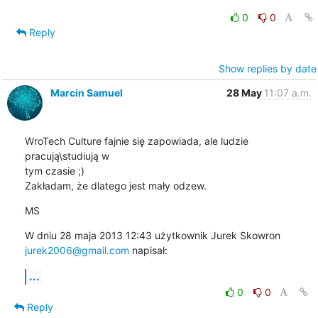
0
0
Reply
Show replies by date
Marcin Samuel
28 May
11:07 a.m.
WroTech Culture fajnie się zapowiada, ale ludzie 
pracują\studiują w

tym czasie ;)

Zakładam, że dlatego jest mały odzew.
MS
jurek2006@gmail.com
 napisał:
...
0
0
Reply