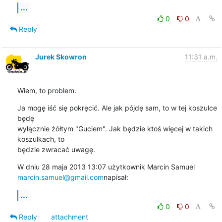
...
0
0
Reply
Jurek Skowron
11:31 a.m.
Wiem, to problem.
Ja mogę iść się pokręcić. Ale jak pójdę sam, to w tej koszulce 
będę

wyłącznie żółtym "Guciem". Jak będzie ktoś więcej w takich 
koszulkach, to

będzie zwracać uwagę.
marcin.samuel@gmail.com
napisał:
...
0
0
Reply
attachment