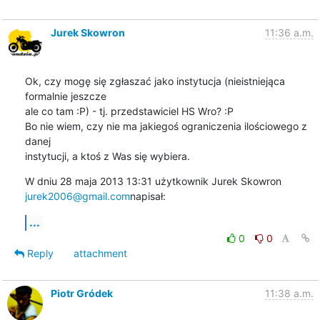
Jurek Skowron
11:36 a.m.
Ok, czy mogę się zgłaszać jako instytucja (nieistniejąca 
formalnie jeszcze

ale co tam :P) - tj. przedstawiciel HS Wro? :P

Bo nie wiem, czy nie ma jakiegoś ograniczenia ilościowego z 
danej

instytucji, a ktoś z Was się wybiera.
W dniu 28 maja 2013 13:31 użytkownik Jurek Skowron 
jurek2006@gmail.com
napisał:
...
0
0
Reply
attachment
Piotr Gródek
11:38 a.m.