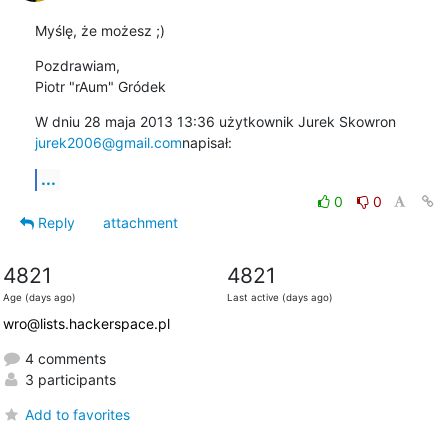
Myślę, że możesz ;)
Pozdrawiam,

Piotr "rAum" Gródek
W dniu 28 maja 2013 13:36 użytkownik Jurek Skowron 
jurek2006@gmail.com
napisał:
...
0
0
Reply
attachment
4821
4821
Age (days ago)
Last active (days ago)
wro@lists.hackerspace.pl
4 comments
3 participants
Add to favorites