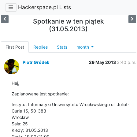
Hackerspace.pl Lists
Spotkanie w ten piątek
(31.05.2013)
First Post
Replies
Stats
month
Piotr Gródek
29 May 2013
3:40 p.m.
Hej,
Zaplanowane jest spotkanie:
Instytut Informatyki Uniwersytetu Wrocławskiego ul. Joliot-
Curie 15, 50-383

Wrocław

Sala: 25

Kiedy: 31.05.2013

Godz: 19:00-21:00