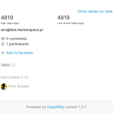
Show replies by date
4819
4819
Age (days ago)
Last active (days ago)
wro@lists.hackerspace.pl
0 comments
1 participants
Add to favorites
TAGS
(0)
(1)
PARTICIPANTS
Piotr Gródek
Powered by
HyperKitty
version 1.3.7.