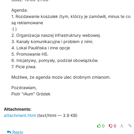
Agenda:

1. Rozdawanie koszulek (tym, którzy je zamówili, minus te co 
są reklamowane

:( )

2. Organizacja naszej infrastruktury webowej.

3. Kanały komunikacyjne i problem z nimi.

4. Lokal Paulińska i inne opcje

5. Promowanie HS.

6. Inicjatywy, pomysły, podział obowiązków.

7. Picie piwa.
Możliwe, że agenda może ulec drobnym zmianom.
Pozdrawiam,

Piotr "rAum" Gródek
Attachments:
attachment.html
(text/html — 3.9 KB)
0
0
Reply