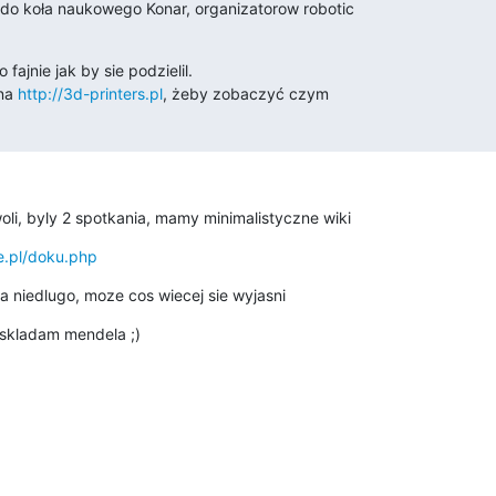
do koła naukowego Konar, organizatorow robotic

 fajnie jak by sie podzielil.

na 
http://3d-printers.pl
, żeby zobaczyć czym

li, byly 2 spotkania, mamy minimalistyczne wiki
e.pl/doku.php
a niedlugo, moze cos wiecej sie wyjasni
 skladam mendela ;)