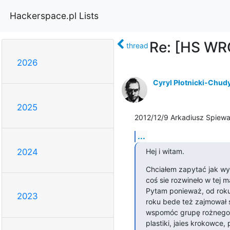
Hackerspace.pl Lists
Re: [HS WRO
thread
2026
Cyryl Płotnicki-Chud
2025
2012/12/9 Arkadiusz Spiewa
...
Hej i witam.
2024
Chciałem zapytać jak wy
coś sie rozwineło w tej mat
Pytam ponieważ, od roku
2023
roku bede też zajmował 
wspomóc grupę rożnego r
plastiki, jaies krokowce, p