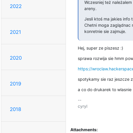
Wczesniej też należalem 
2022
areny.
Jesli ktoś ma jakies info to
Chetni moga zaglądnac 
konretnie sie zajmuje.
2021
Hej, super ze piszesz :)
2020
sprawa rozwija sie hmm powo
https://wroclaw.hackerspac
spotykamy sie raz jeszcze z
2019
a co do drukarek to wlasnie
-- 

cyryl

2018
Attachments: