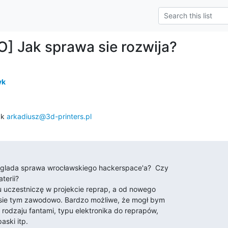
] Jak sprawa sie rozwija?
yk
k 
arkadiusz@3d-printers.pl
glada sprawa wrocławskiego hackerspace'a?  Czy

erii?

 uczestniczę w projekcie reprap, a od nowego

sie tym zawodowo. Bardzo możliwe, że mogł bym

odzaju fantami, typu elektronika do reprapów,

aski itp.
