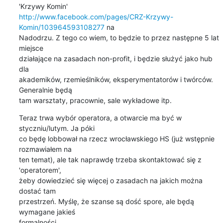
http://www.facebook.com/pages/CRZ-Krzywy-
Komin/103964593108277
 na 

Nadodrzu. Z tego co wiem, to będzie to przez następne 5 lat 
miejsce 

działające na zasadach non-profit, i będzie służyć jako hub 
dla 

akademików, rzemieślników, eksperymentatorów i twórców. 
Generalnie będą 

tam warsztaty, pracownie, sale wykładowe itp.
Teraz trwa wybór operatora, a otwarcie ma być w 
styczniu/lutym. Ja póki 

co będę lobbował na rzecz wrocławskiego HS (już wstępnie 
rozmawiałem na 

ten temat), ale tak naprawdę trzeba skontaktować się z 
'operatorem', 

żeby dowiedzieć się więcej o zasadach na jakich można 
dostać tam 

przestrzeń. Myślę, że szanse są dość spore, ale będą 
wymagane jakieś 

formalności.