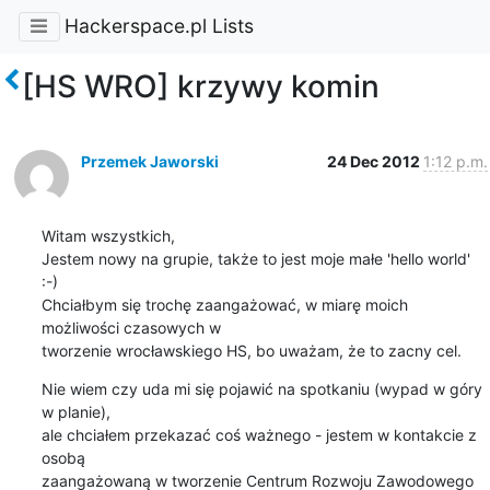
Hackerspace.pl Lists
[HS WRO] krzywy komin
Przemek Jaworski
24 Dec 2012
1:12 p.m.
Witam wszystkich,

Jestem nowy na grupie, także to jest moje małe 'hello world' 
:-) 

Chciałbym się trochę zaangażować, w miarę moich 
możliwości czasowych w 

tworzenie wrocławskiego HS, bo uważam, że to zacny cel.
Nie wiem czy uda mi się pojawić na spotkaniu (wypad w góry 
w planie), 

ale chciałem przekazać coś ważnego - jestem w kontakcie z 
osobą 

zaangażowaną w tworzenie Centrum Rozwoju Zawodowego 