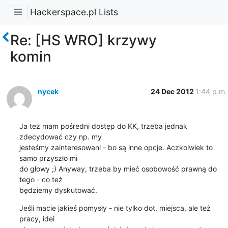
Hackerspace.pl Lists
Re: [HS WRO] krzywy
komin
nycek
24 Dec 2012
1:44 p.m.
Ja też mam pośredni dostęp do KK, trzeba jednak 
zdecydować czy np. my

jesteśmy zainteresowani - bo są inne opcje. Aczkolwiek to 
samo przyszło mi

do głowy ;) Anyway, trzeba by mieć osobowość prawną do 
tego - co też

będziemy dyskutować.
Jeśli macie jakieś pomysły - nie tylko dot. miejsca, ale też 
pracy, idei
