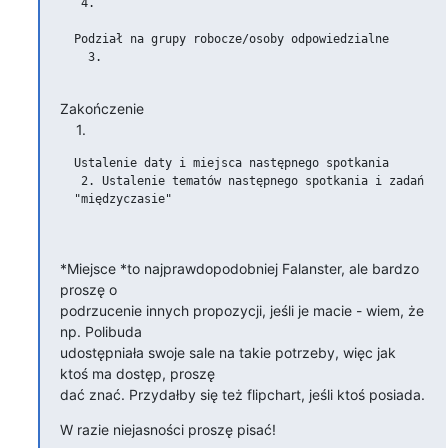
   4.

  Podział na grupy robocze/osoby odpowiedzialne

    3.

Zakończenie

    1.
  Ustalenie daty i miejsca następnego spotkania

   2. Ustalenie tematów następnego spotkania i zadań do 
  "międzyczasie"

*Miejsce *to najprawdopodobniej Falanster, ale bardzo 
proszę o

podrzucenie innych propozycji, jeśli je macie - wiem, że 
np. Polibuda

udostępniała swoje sale na takie potrzeby, więc jak 
ktoś ma dostęp, proszę

dać znać. Przydałby się też flipchart, jeśli ktoś posiada.
W razie niejasności proszę pisać!