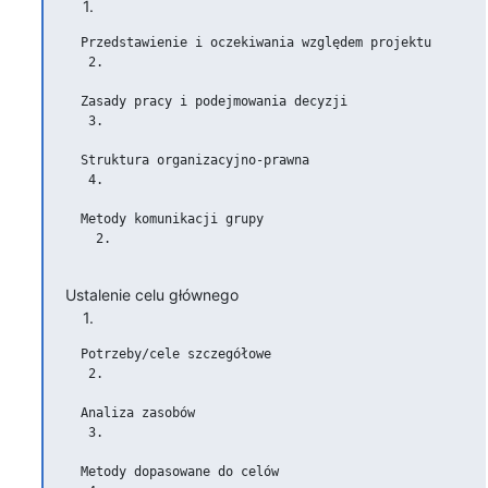
    1.
  Przedstawienie i oczekiwania względem projektu

   2.

  Zasady pracy i podejmowania decyzji

   3.

  Struktura organizacyjno-prawna

   4.

  Metody komunikacji grupy

    2.

Ustalenie celu głównego

    1.
  Potrzeby/cele szczegółowe

   2.

  Analiza zasobów

   3.

  Metody dopasowane do celów
