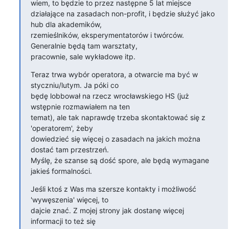
wiem, to będzie to przez następne 5 lat miejsce

działające na zasadach non-profit, i będzie służyć jako 
hub dla akademików,

rzemieślników, eksperymentatorów i twórców. 
Generalnie będą tam warsztaty,

pracownie, sale wykładowe itp.
Teraz trwa wybór operatora, a otwarcie ma być w 
styczniu/lutym. Ja póki co

będę lobbował na rzecz wrocławskiego HS (już 
wstępnie rozmawiałem na ten

temat), ale tak naprawdę trzeba skontaktować się z 
'operatorem', żeby

dowiedzieć się więcej o zasadach na jakich można 
dostać tam przestrzeń.

Myślę, że szanse są dość spore, ale będą wymagane 
jakieś formalności.
Jeśli ktoś z Was ma szersze kontakty i możliwość 
'wywęszenia' więcej, to

dajcie znać. Z mojej strony jak dostanę więcej 
informacji to też się
