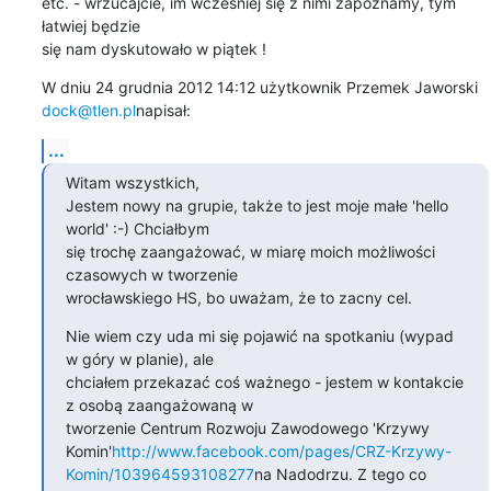
etc. - wrzucajcie, im wcześniej się z nimi zapoznamy, tym 
łatwiej będzie

się nam dyskutowało w piątek !
W dniu 24 grudnia 2012 14:12 użytkownik Przemek Jaworski 
dock@tlen.pl
napisał:
...
Witam wszystkich,

Jestem nowy na grupie, także to jest moje małe 'hello 
world' :-) Chciałbym

się trochę zaangażować, w miarę moich możliwości 
czasowych w tworzenie

wrocławskiego HS, bo uważam, że to zacny cel.
Nie wiem czy uda mi się pojawić na spotkaniu (wypad 
w góry w planie), ale

chciałem przekazać coś ważnego - jestem w kontakcie 
z osobą zaangażowaną w

tworzenie Centrum Rozwoju Zawodowego 'Krzywy 
Komin'
http://www.facebook.com/pages/CRZ-Krzywy-
Komin/103964593108277
na Nadodrzu. Z tego co 