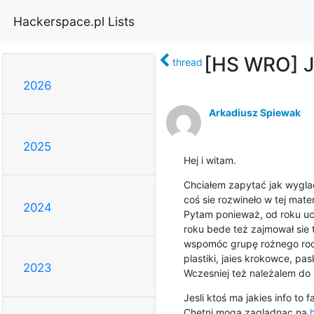
Hackerspace.pl Lists
[HS WRO] Ja
thread
2026
Arkadiusz Spiewak
2025
Hej i witam.
Chciałem zapytać jak wygla
coś sie rozwineło w tej materi
2024
Pytam ponieważ, od roku uc
roku bede też zajmował sie
wspomóc grupę rożnego rodza
plastiki, jaies krokowce, paski
2023
Wczesniej też należalem do 
Jesli ktoś ma jakies info to faj
Chetni moga zaglądnac na 
h