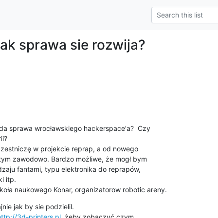
k sprawa sie rozwija?
da sprawa wrocławskiego hackerspace'a?  Czy

i?

zestniczę w projekcie reprap, a od nowego

 tym zawodowo. Bardzo możliwe, że mogł bym

ju fantami, typu elektronika do reprapów,

 itp.

koła naukowego Konar, organizatorow robotic areny.
nie jak by sie podzielil.

ttp://3d-printers.pl
, żeby zobaczyć czym
