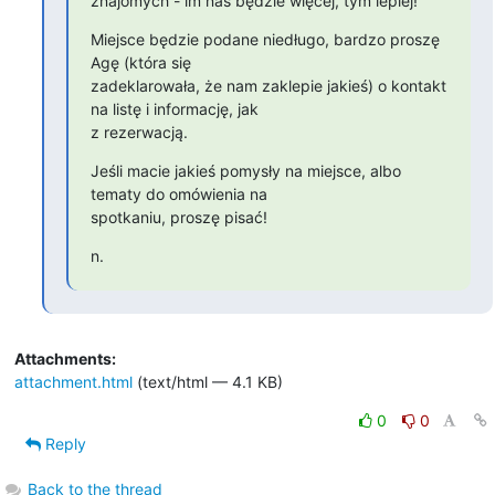
znajomych - im nas będzie więcej, tym lepiej!
Miejsce będzie podane niedługo, bardzo proszę 
Agę (która się

zadeklarowała, że nam zaklepie jakieś) o kontakt 
na listę i informację, jak

z rezerwacją.
Jeśli macie jakieś pomysły na miejsce, albo 
tematy do omówienia na

spotkaniu, proszę pisać!
n.
Attachments:
attachment.html
(text/html — 4.1 KB)
0
0
Reply
Back to the thread