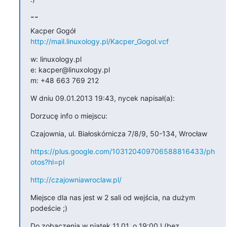
--
Kacper Gogół  
http://mail.linuxology.pl/Kacper_Gogol.vcf
w: linuxology.pl

e: kacper@linuxology.pl

m: +48 663 769 212
W dniu 09.01.2013 19:43, nycek napisał(a):
Dorzucę info o miejscu:
Czajownia, ul. Białoskórnicza 7/8/9, 50-134, Wrocław
https://plus.google.com/103120409706588816433/ph
otos?hl=pl
http://czajowniawroclaw.pl/
Miejsce dla nas jest w 2 sali od wejścia, na dużym 
podeście ;)
Do zobaczenia w piątek 11.01, o 19:00 ! (bez 