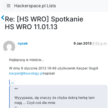
Hackerspace.pl Lists
Re: [HS WRO] Spotkanie
HS WRO 11.01.13
nycek
9 Jan 2013
6:52 p.m.
Najlepszą w mieście...
kacper@linuxology.pl
napisał:
...
**
Wyyypasss, się znaczy że chyba dobrą herbę tam 
mają ... Czyli coś dla mnie

:)