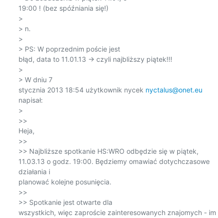
19:00 ! (bez spóźniania się!)

> 

> n.

> 

> PS: W poprzednim poście jest

błąd, data to 11.01.13 -> czyli najbliższy piątek!!! 

> 

> W dniu 7

stycznia 2013 18:54 użytkownik nycek 
nyctalus@onet.eu
napisał:

> 

>>

Heja, 

>> 

>> Najbliższe spotkanie HS:WRO odbędzie się w piątek,

11.03.13 o godz. 19:00. Będziemy omawiać dotychczasowe 
działania i

planować kolejne posunięcia. 

>> 

>> Spotkanie jest otwarte dla

wszystkich, więc zaproście zainteresowanych znajomych - im 