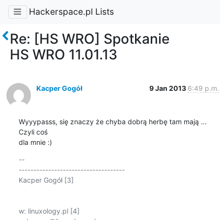
Hackerspace.pl Lists
Re: [HS WRO] Spotkanie
HS WRO 11.01.13
Kacper Gogół
9 Jan 2013
6:49 p.m.
Wyyypasss, się znaczy że chyba dobrą herbę tam mają ... 
Czyli coś

dla mnie :)
-- 

------------------------------------ 

Kacper Gogół [3]

w: linuxology.pl [4] 
