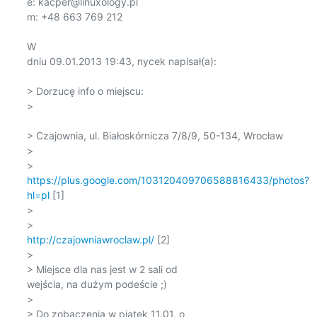
e: kacper@linuxology.pl 

m: +48 663 769 212 

W

dniu 09.01.2013 19:43, nycek napisał(a): 

> Dorzucę info o miejscu: 

>

> Czajownia, ul. Białoskórnicza 7/8/9, 50-134, Wrocław 

> 

https://plus.google.com/103120409706588816433/photos?
hl=pl
 [1] 

> 

http://czajowniawroclaw.pl/
 [2] 

> 

> Miejsce dla nas jest w 2 sali od

wejścia, na dużym podeście ;) 

> 

> Do zobaczenia w piątek 11.01, o
