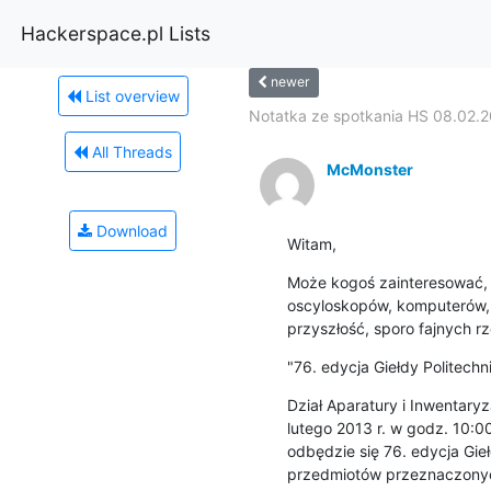
Hackerspace.pl Lists
newer
List overview
Notatka ze spotkania HS 08.02.
All Threads
McMonster
Download
Witam,
Może kogoś zainteresować, s
oscyloskopów, komputerów, 
przyszłość, sporo fajnych 
"76. edycja Giełdy Politechn
Dział Aparatury i Inwentaryza
lutego 2013 r. w godz. 10:00
odbędzie się 76. edycja Gieł
przedmiotów przeznaczonych