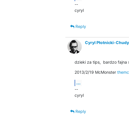
--

cyryl
Reply
Cyryl Płotnicki-Chud
dzieki za tips,  bardzo fajna
2013/2/19 McMonster 
themc
...
--

cyryl
Reply