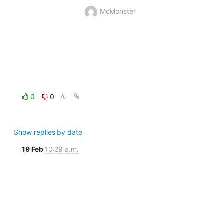
McMonster
0
0
Show replies by date
19 Feb
10:29 a.m.