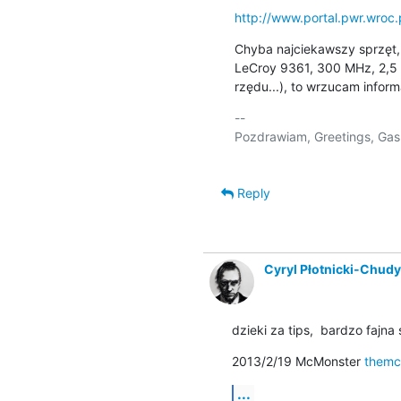
http://www.portal.pwr.wroc.
Chyba najciekawszy sprzęt,
LeCroy 9361, 300 MHz, 2,5 G
rzędu...), to wrzucam informa
-- 

Pozdrawiam, Greetings, Gash
Reply
Cyryl Płotnicki-Chud
dzieki za tips,  bardzo fajna
2013/2/19 McMonster 
themc
...