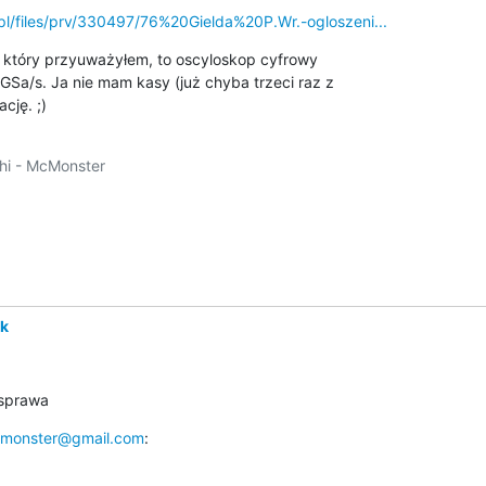
pl/files/prv/330497/76%20Gielda%20P.Wr.-ogloszeni...
 który przyuważyłem, to oscyloskop cyfrowy

Sa/s. Ja nie mam kasy (już chyba trzeci raz z

cję. ;)
i - McMonster

yk
 sprawa
monster@gmail.com
: