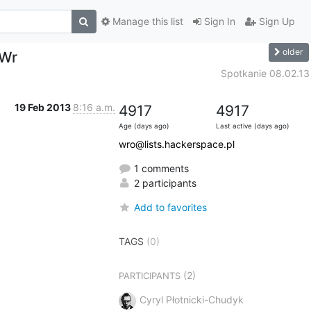
Manage this list
Sign In
Sign Up
older
PWr
Spotkanie 08.02.13
19 Feb 2013
8:16 a.m.
4917
4917
Age (days ago)
Last active (days ago)
wro@lists.hackerspace.pl
1 comments
2 participants
Add to favorites
TAGS
(0)
(2)
PARTICIPANTS
Cyryl Płotnicki-Chudyk