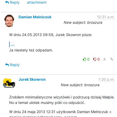
Reply
attachment
Damian Melniczuk
10:31 a.m.
New subject: broszura
W dniu 24.05.2013 09:59, Jurek Skowron pisze:
...
Ja niestety też odpadam.
0
0
Reply
Jurek Skowron
1:30 p.m.
New subject: broszura
Zrobiłem minimalistyczne wizytówki i podrzucę dzisiaj Małpie.

No a temat ulotek musimy póki co odpuścić.
W dniu 24 maja 2013 12:31 użytkownik Damian Melniczuk <
