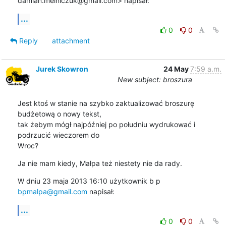
damian.melniczuk@gmail.com> napisał:
...
0
0
Reply
attachment
Jurek Skowron
24 May
7:59 a.m.
New subject: broszura
Jest ktoś w stanie na szybko zaktualizować broszurę 
budżetową o nowy tekst,

tak żebym mógł najpóźniej po południu wydrukować i 
podrzucić wieczorem do

Wroc?
Ja nie mam kiedy, Małpa też niestety nie da rady.
W dniu 23 maja 2013 16:10 użytkownik b p 
bpmalpa@gmail.com
 napisał:
...
0
0