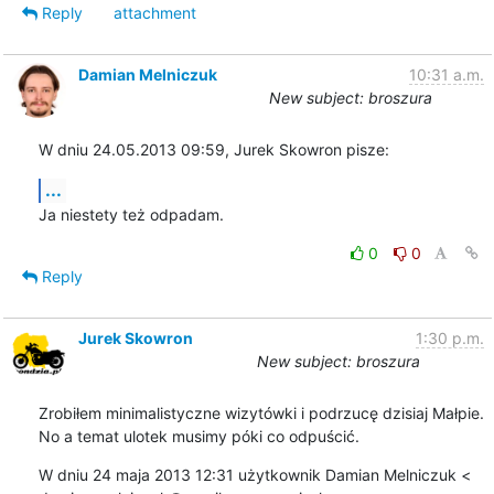
Reply
attachment
Damian Melniczuk
10:31 a.m.
New subject: broszura
W dniu 24.05.2013 09:59, Jurek Skowron pisze:
...
Ja niestety też odpadam.
0
0
Reply
Jurek Skowron
1:30 p.m.
New subject: broszura
Zrobiłem minimalistyczne wizytówki i podrzucę dzisiaj Małpie.

No a temat ulotek musimy póki co odpuścić.
W dniu 24 maja 2013 12:31 użytkownik Damian Melniczuk <
