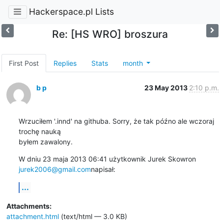
Hackerspace.pl Lists
Re: [HS WRO] broszura
First Post
Replies
Stats
month
b p
23 May 2013
2:10 p.m.
Wrzuciłem '.innd' na githuba. Sorry, że tak późno ale wczoraj 
trochę nauką

byłem zawalony.
W dniu 23 maja 2013 06:41 użytkownik Jurek Skowron 
jurek2006@gmail.com
napisał:
...
Attachments:
attachment.html
(text/html — 3.0 KB)