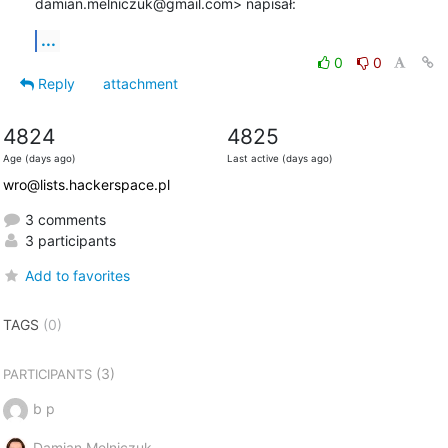
damian.melniczuk@gmail.com> napisał:
...
0
0
Reply
attachment
4824
4825
Age (days ago)
Last active (days ago)
wro@lists.hackerspace.pl
3 comments
3 participants
Add to favorites
TAGS
(0)
(3)
PARTICIPANTS
b p
Damian Melniczuk