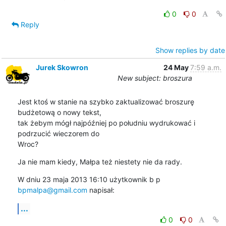
0
0
Reply
Show replies by date
Jurek Skowron
24 May
7:59 a.m.
New subject: broszura
Jest ktoś w stanie na szybko zaktualizować broszurę 
budżetową o nowy tekst,

tak żebym mógł najpóźniej po południu wydrukować i 
podrzucić wieczorem do

Wroc?
Ja nie mam kiedy, Małpa też niestety nie da rady.
W dniu 23 maja 2013 16:10 użytkownik b p 
bpmalpa@gmail.com
 napisał:
...
0
0