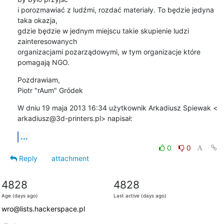
i porozmawiać z ludźmi, rozdać materiały. To będzie jedyna 
taka okazja,

gdzie będzie w jednym miejscu takie skupienie ludzi 
zainteresowanych

organizacjami pozarządowymi, w tym organizacje które 
pomagają NGO.
Pozdrawiam,

Piotr "rAum" Gródek
W dniu 19 maja 2013 16:34 użytkownik Arkadiusz Spiewak <

arkadiusz@3d-printers.pl> napisał:
...
0
0
Reply
attachment
4828
4828
Age (days ago)
Last active (days ago)
wro@lists.hackerspace.pl