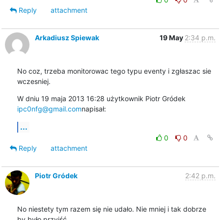
Reply
attachment
Arkadiusz Spiewak
19 May
2:34 p.m.
No coz, trzeba monitorowac tego typu eventy i zgłaszac sie 
wczesniej.
W dniu 19 maja 2013 16:28 użytkownik Piotr Gródek 
ipc0nfg@gmail.com
napisał:
...
0
0
Reply
attachment
Piotr Gródek
2:42 p.m.
No niestety tym razem się nie udało. Nie mniej i tak dobrze 
by było przyjść
