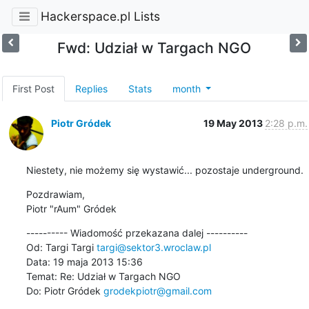
Hackerspace.pl Lists
Fwd: Udział w Targach NGO
First Post
Replies
Stats
month
Piotr Gródek
19 May 2013
2:28 p.m.
Niestety, nie możemy się wystawić... pozostaje underground.
Pozdrawiam,

Piotr "rAum" Gródek
---------- Wiadomość przekazana dalej ----------

Od: Targi Targi 
targi@sektor3.wroclaw.pl
Data: 19 maja 2013 15:36

Temat: Re: Udział w Targach NGO

Do: Piotr Gródek 
grodekpiotr@gmail.com