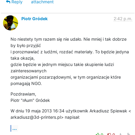
Reply
attachment
Piotr Gródek
2:42 p.m.
No niestety tym razem się nie udało. Nie mniej i tak dobrze 
by było przyjść

i porozmawiać z ludźmi, rozdać materiały. To będzie jedyna 
taka okazja,

gdzie będzie w jednym miejscu takie skupienie ludzi 
zainteresowanych

organizacjami pozarządowymi, w tym organizacje które 
pomagają NGO.
Pozdrawiam,

Piotr "rAum" Gródek
W dniu 19 maja 2013 16:34 użytkownik Arkadiusz Spiewak <

arkadiusz@3d-printers.pl> napisał:
...
0
0