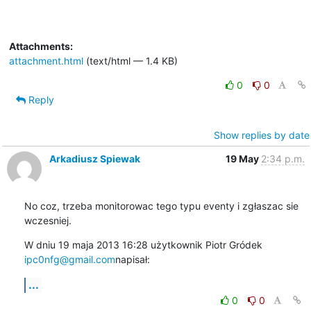
Attachments:
attachment.html
(text/html — 1.4 KB)
0
0
Reply
Show replies by date
Arkadiusz Spiewak
19 May
2:34 p.m.
No coz, trzeba monitorowac tego typu eventy i zgłaszac sie 
wczesniej.
W dniu 19 maja 2013 16:28 użytkownik Piotr Gródek 
ipc0nfg@gmail.com
napisał:
...
0
0